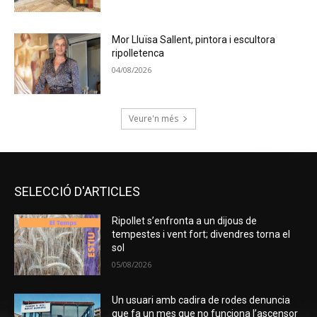
Mor Lluïsa Sallent, pintora i escultora
ripolletenca
04/08/2026
Veure'n més
SELECCIÓ D'ARTICLES
Ripollet s’enfronta a un dijous de
tempestes i vent fort; divendres torna el
sol
05/08/2026
Un usuari amb cadira de rodes denuncia
que fa un mes que no funciona l’ascensor