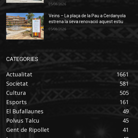
05/08/2026
Veïns – La plaça de la Pau a Cerdanyola
estrena la seva renovació aquest estiu
05/08/2026
CATEGORIES
Actualitat
1661
Societat
581
Cultura
505
Esports
161
El Bufallaunes
49
Polvus Talcu
45
Gent de Ripollet
41