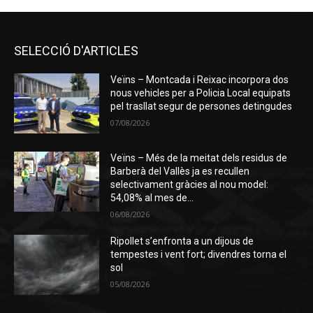
SELECCIÓ D'ARTICLES
Veïns – Montcada i Reixac incorpora dos
nous vehicles per a Policia Local equipats
pel trasllat segur de persones detingudes
07/08/2026
Veïns – Més de la meitat dels residus de
Barberà del Vallès ja es recullen
selectivament gràcies al nou model:
54,08% al mes de...
06/08/2026
Ripollet s’enfronta a un dijous de
tempestes i vent fort; divendres torna el
sol
05/08/2026