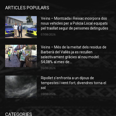
ARTICLES POPULARS
Veïns – Montcada i Reixac incorpora dos
nous vehicles per a Policia Local equipats
pel trasllat segur de persones detingudes
07/08/2026
Veïns – Més de la meitat dels residus de
Barberà del Vallès ja es recullen
selectivament gràcies al nou model:
54,08% al mes de...
06/08/2026
Ripollet s’enfronta a un dijous de
tempestes i vent fort; divendres torna el
sol
05/08/2026
CATEGORIES