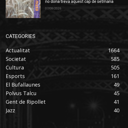
no dona treva aquest cap de setmana
07/08/2026
CATEGORIES
Actualitat
1664
Societat
585
Cultura
505
Esports
161
El Bufallaunes
49
Polvus Talcu
45
Gent de Ripollet
41
Jazz
40