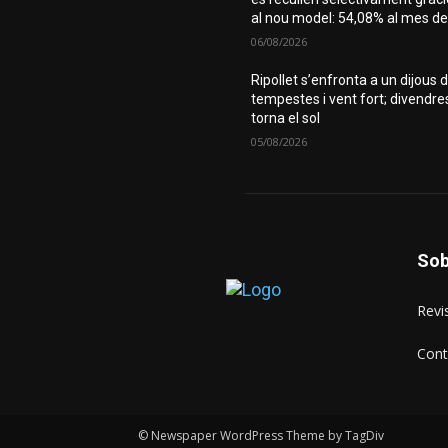
al nou model: 54,08% al mes de.
06/08/2026
Ripollet s’enfronta a un dijous 
tempestes i vent fort; divendre
torna el sol
05/08/2026
Sob
Revis
Cont
© Newspaper WordPress Theme by TagDiv