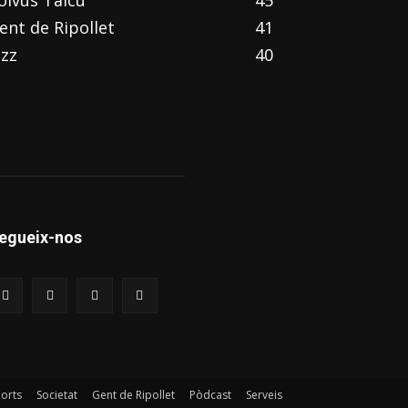
olvus Talcu
45
ent de Ripollet
41
azz
40
egueix-nos
orts
Societat
Gent de Ripollet
Pòdcast
Serveis