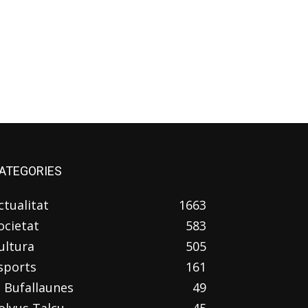
ATEGORIES
ctualitat
1663
ocietat
583
ultura
505
sports
161
l Bufallaunes
49