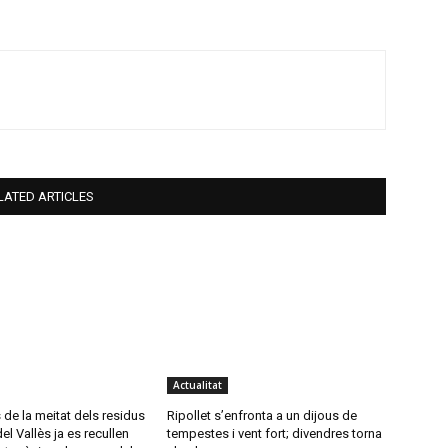
LATED ARTICLES
Actualitat
de la meitat dels residus
Ripollet s’enfronta a un dijous de
el Vallès ja es recullen
tempestes i vent fort; divendres torna