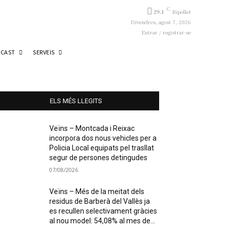
C
29.1
Ripollet
Divendres, agost 7, 2026
Entrar / registrar-se
CAST
SERVEIS
ELS MÉS LLEGITS
Veïns – Montcada i Reixac
incorpora dos nous vehicles per a
Policia Local equipats pel trasllat
segur de persones detingudes
07/08/2026
Veïns – Més de la meitat dels
residus de Barberà del Vallès ja
es recullen selectivament gràcies
al nou model: 54,08% al mes de...