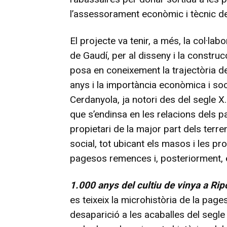
l’assessorament econòmic i tècnic d
El projecte va tenir, a més, la col·lab
de Gaudí, per al disseny i la construcc
posa en coneixement la trajectòria d
anys i la importància econòmica i socia
Cerdanyola, ja notori des del segle X
que s’endinsa en les relacions dels
propietari de la major part dels terre
social, tot ubicant els masos i les pr
pagesos remences i, posteriorment, e
1.000 anys del cultiu de vinya a Ripo
es teixeix la microhistòria de la page
desaparició a les acaballes del segl