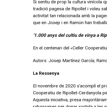
Si sentiu de prop la cultura vinícola q
tradició pagesa de Ripollet i voleu sa
activitat tan relacionada amb la pages
que en Josep i en Ramon han treballat
‘1.000 anys del cultiu de vinya a Ripo
En el centenari del «Celler Cooperat
Autors: Josep Martínez García; Ram
La Ressenya
El novembre de 2020 s’acomplí el pri
Cooperatiu de Ripollet-Cerdanyola per
Aquesta iniciativa, presa majoritària
rabassaires per donar sortida a les 