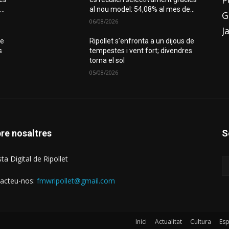
P
..
al nou model: 54,08% al mes de...
G
06/08/2026
J
de
Ripollet s’enfronta a un dijous de
s
tempestes i vent fort; divendres
torna el sol
05/08/2026
re nosaltres
S
ta Digital de Ripollet
acteu-nos:
fmwripollet@gmail.com
Inici
Actualitat
Cultura
Esp