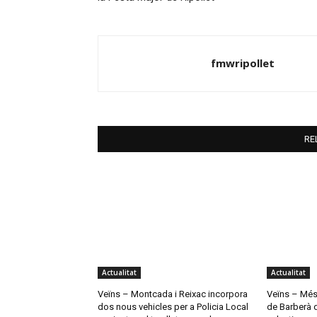
fmwripollet
RE
Actualitat
Actualitat
Veïns – Montcada i Reixac incorpora
Veïns – Més 
dos nous vehicles per a Policia Local
de Barberà d