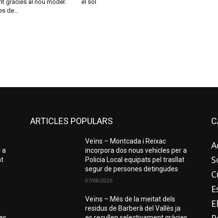
t gràcies al nou model:
el sol
s de...
ARTICLES POPULARS
C
Veïns – Montcada i Reixac
A
 a
incorpora dos nous vehicles per a
S
at
Policia Local equipats pel trasllat
segur de persones detingudes
C
07/08/2026
E
Veïns – Més de la meitat dels
E
residus de Barberà del Vallès ja
ies
es recullen selectivament gràcies