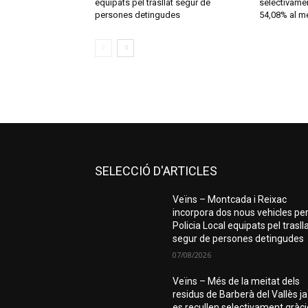
equipats pel trasllat segur de
selectivamen
persones detingudes
54,08% al me
SELECCIÓ D'ARTICLES
Veïns – Montcada i Reixac
incorpora dos nous vehicles per
Policia Local equipats pel trasll
segur de persones detingudes
07/08/2026
Veïns – Més de la meitat dels
residus de Barberà del Vallès ja
es recullen selectivament gràc