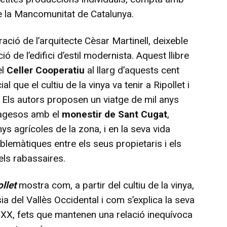
e la Mancomunitat de Catalunya.
oració de l’arquitecte Cèsar Martinell, deixeble
ió de l’edifici d’estil modernista. Aquest llibre
el
Celler Cooperatiu
al llarg d’aquests cent
l que el cultiu de la vinya va tenir a Ripollet i
. Els autors proposen un viatge de mil anys
 pagesos amb el
monestir de Sant Cugat
,
nys agrícoles de la zona, i en la seva vida
oblemàtiques entre els seus propietaris i els
ls rabassaires.
llet
mostra com, a partir del cultiu de la vinya,
sia del Vallès Occidental i com s’explica la seva
e XX, fets que mantenen una relació inequívoca