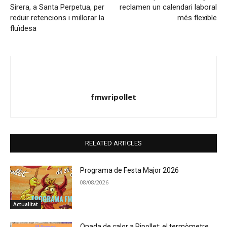
Sirera, a Santa Perpetua, per
reclamen un calendari laboral
reduir retencions i millorar la
més flexible
fluïdesa
fmwripollet
RELATED ARTICLES
Programa de Festa Major 2026
08/08/2026
Actualitat
Onada de calor a Ripollet: el termòmetre