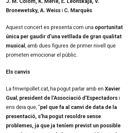
J. M. Colom, K. Merle, E. Leonskaja, V.
Bronewetsky, A. Weiss
i
C. Marquès
.
Aquest concert es presenta com una
oportunitat
única per gaudir d’una vetllada de gran qualitat
musical
, amb dues figures de primer nivell que
prometen emocionar el públic.
Els canvis
La fmwripollet.cat, ha pogut parlar amb en
Xavier
Gual
,
president de l’Associació d’Espectadors
i
ens deia que, “
pel que fa al canvi de data de la
presentació, s’ha pogut resoldre sense
problemes, ja que ja teníem previst un possible