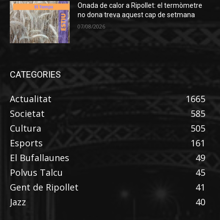
Onada de calor a Ripollet: el termòmetre
no dona treva aquest cap de setmana
07/08/2026
CATEGORIES
Actualitat
1665
Societat
585
Cultura
505
Esports
161
El Bufallaunes
49
Polvus Talcu
45
Gent de Ripollet
41
Jazz
40