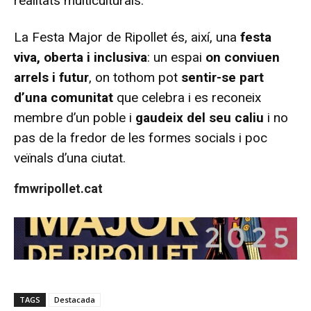
realitats multiculturals.
La Festa Major de Ripollet és, així, una
festa
viva, oberta i inclusiva
: un espai
on conviuen
arrels i futur
, on tothom pot
sentir-se part
d’una comunitat
que celebra i es reconeix
membre d’un poble i
gaudeix del seu caliu
i no
pas de la fredor de les formes socials i poc
veïnals d’una ciutat.
fmwripollet.cat
TAGS
Destacada