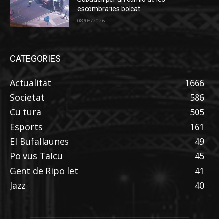
escombraries bolcat
08/08/2026
CATEGORIES
Actualitat
1666
Societat
586
Cultura
505
Esports
161
El Bufallaunes
49
Polvus Talcu
45
Gent de Ripollet
41
Jazz
40