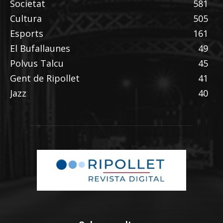
Societat
581
Cultura
505
Esports
161
El Bufallaunes
49
Polvus Talcu
45
Gent de Ripollet
41
Jazz
40