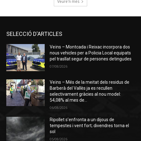
Veure'n més
SELECCIÓ D'ARTICLES
Veïns – Montcada i Reixac incorpora dos
nous vehicles per a Policia Local equipats
pel trasllat segur de persones detingudes
07/08/2026
Veïns – Més de la meitat dels residus de
Barberà del Vallès ja es recullen
selectivament gràcies al nou model:
54,08% al mes de...
06/08/2026
Ripollet s’enfronta a un dijous de
tempestes i vent fort; divendres torna el
sol
05/08/2026