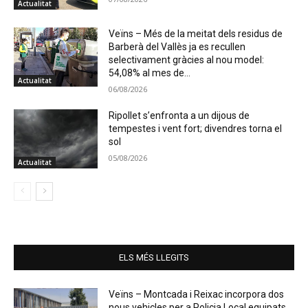
Actualitat
Veïns – Més de la meitat dels residus de
Barberà del Vallès ja es recullen
selectivament gràcies al nou model:
54,08% al mes de...
Actualitat
06/08/2026
Ripollet s’enfronta a un dijous de
tempestes i vent fort; divendres torna el
sol
05/08/2026
Actualitat
ELS MÉS LLEGITS
Veïns – Montcada i Reixac incorpora dos
nous vehicles per a Policia Local equipats