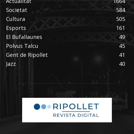
Actualitat
1664
Societat
584
Cultura
505
Esports
161
El Bufallaunes
49
Polvus Talcu
45
Gent de Ripollet
41
Jazz
40