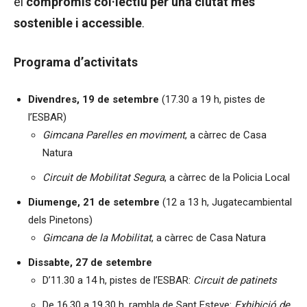
el
compromís col·lectiu per una ciutat més
sostenible i accessible
.
Programa d’activitats
Divendres, 19 de setembre
(17.30 a 19 h, pistes de
l’ESBAR)
Gimcana Parelles en moviment
, a càrrec de Casa
Natura
Circuit de Mobilitat Segura
, a càrrec de la Policia Local
Diumenge, 21 de setembre
(12 a 13 h, Jugatecambiental
dels Pinetons)
Gimcana de la Mobilitat
, a càrrec de Casa Natura
Dissabte, 27 de setembre
D’11.30 a 14 h, pistes de l’ESBAR:
Circuit de patinets
De 16.30 a 19.30 h, rambla de Sant Esteve:
Exhibició de