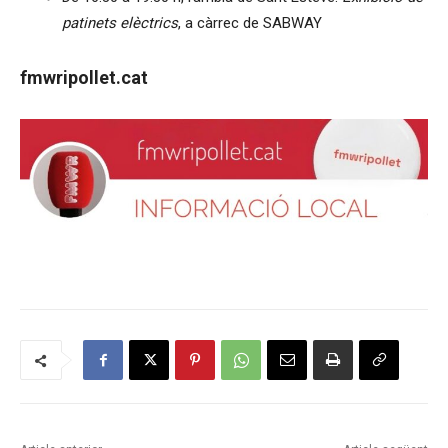
patinets elèctrics
, a càrrec de SABWAY
fmwripollet.cat