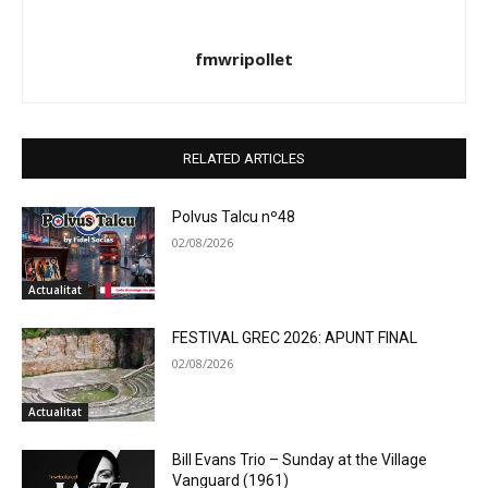
fmwripollet
RELATED ARTICLES
Polvus Talcu nº48
02/08/2026
Actualitat
FESTIVAL GREC 2026: APUNT FINAL
02/08/2026
Actualitat
Bill Evans Trio – Sunday at the Village
Vanguard (1961)