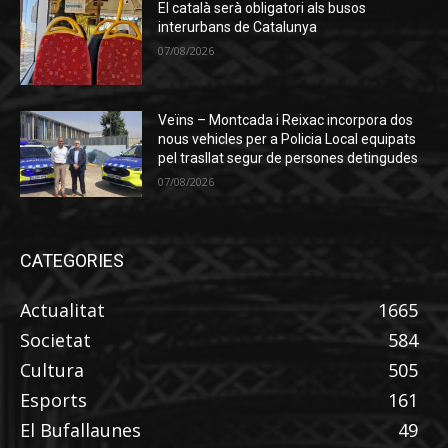
El català serà obligatori als busos
interurbans de Catalunya
07/08/2026
Veïns – Montcada i Reixac incorpora dos
nous vehicles per a Policia Local equipats
pel trasllat segur de persones detingudes
07/08/2026
CATEGORIES
Actualitat
1665
Societat
584
Cultura
505
Esports
161
El Bufallaunes
49