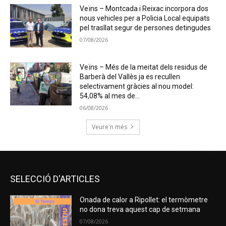
Veïns – Montcada i Reixac incorpora dos
nous vehicles per a Policia Local equipats
pel trasllat segur de persones detingudes
07/08/2026
Veïns – Més de la meitat dels residus de
Barberà del Vallès ja es recullen
selectivament gràcies al nou model:
54,08% al mes de...
06/08/2026
Veure'n més
SELECCIÓ D'ARTICLES
Onada de calor a Ripollet: el termòmetre
no dona treva aquest cap de setmana
07/08/2026