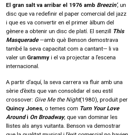
El gran salt va arribar el 1976 amb
Breezin’
, un
disc que va redefinir el paper comercial del jazz
i que es va convertir en el primer àlbum del
gènere a obtenir un disc de platí. El senzill
This
Masquerade
—amb què Benson demostrava
també la seva capacitat com a cantant— li va
valer un
Grammy
i el va projectar a l’escena
internacional.
A partir d’aquí, la seva carrera va fluir amb una
sèrie d’èxits que van consolidar el seu estil
crossover:
Give Me the Night
(1980), produït per
Quincy Jones
, o temes com
Turn Your Love
Around
i
On Broadway
, que van dominar les
llistes als anys vuitanta. Benson va demostrar
que la qualitat musical i l’èxit comercial no havien