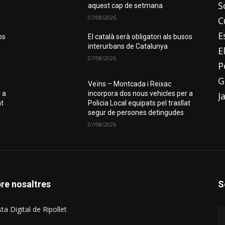
S
aquest cap de setmana
07/08/2026
C
E
os
El català serà obligatori als busos
interurbans de Catalunya
E
07/08/2026
P
G
Veïns – Montcada i Reixac
 a
incorpora dos nous vehicles per a
J
at
Policia Local equipats pel trasllat
segur de persones detingudes
07/08/2026
re nosaltres
S
ta Digital de Ripollet