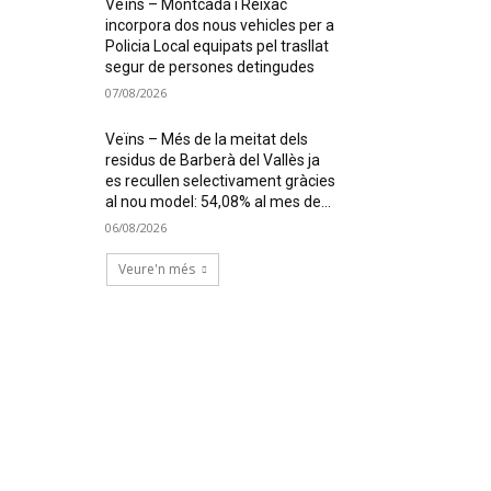
Veïns – Montcada i Reixac
incorpora dos nous vehicles per a
Policia Local equipats pel trasllat
segur de persones detingudes
07/08/2026
Veïns – Més de la meitat dels
residus de Barberà del Vallès ja
es recullen selectivament gràcies
al nou model: 54,08% al mes de...
06/08/2026
Veure'n més