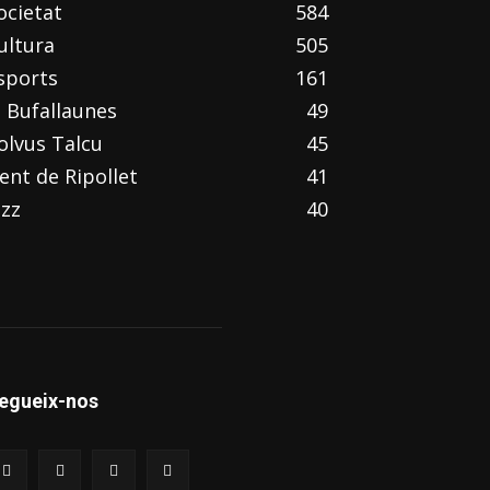
ocietat
584
ultura
505
sports
161
l Bufallaunes
49
olvus Talcu
45
ent de Ripollet
41
azz
40
egueix-nos