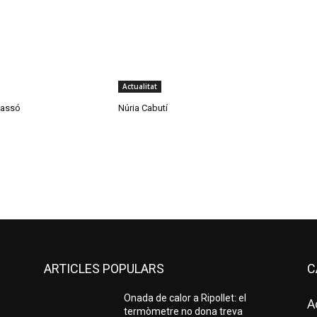
Actualitat
Gassó
Núria Cabutí
ARTICLES POPULARS
C
Onada de calor a Ripollet: el
A
termòmetre no dona treva