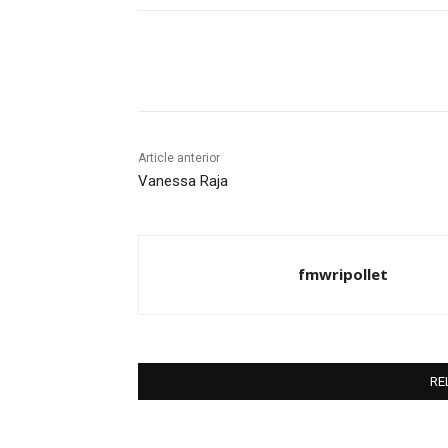
Compartir
Article anterior
Vanessa Raja
fmwripollet
RE