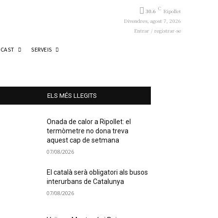
C
30.6
Ripollet
Divendres, agost 7, 2026
Entrar / registrar-se
CAST
SERVEIS
ELS MÉS LLEGITS
Onada de calor a Ripollet: el
termòmetre no dona treva
aquest cap de setmana
07/08/2026
El català serà obligatori als busos
interurbans de Catalunya
07/08/2026