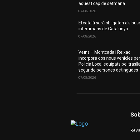
aquest cap de setmana
07/08/2026
El català serà obligatori als bus
interurbans de Catalunya
07/08/2026
Veïns – Montcada i Reixac
incorpora dos nous vehicles per
Policia Local equipats pel trasll
segur de persones detingudes
07/08/2026
Sob
Revis