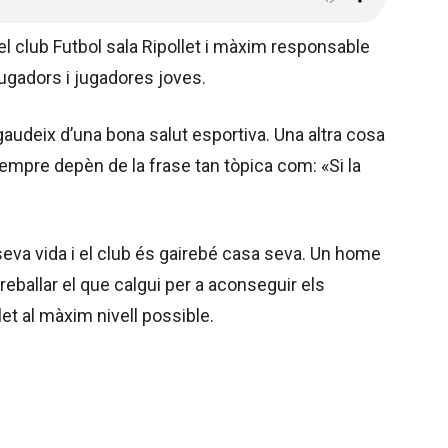
l club Futbol sala Ripollet i màxim responsable
 jugadors i jugadores joves.
audeix d’una bona salut esportiva. Una altra cosa
sempre depèn de la frase tan tòpica com: «Si la
 seva vida i el club és gairebé casa seva. Un home
ballar el que calgui per a aconseguir els
let al màxim nivell possible.