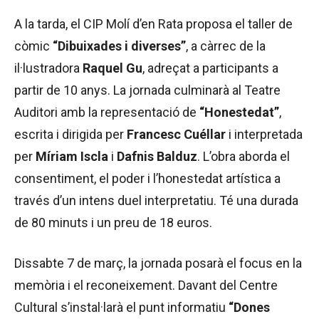
A la tarda, el CIP Molí d’en Rata proposa el taller de
còmic
“Dibuixades i diverses”
, a càrrec de la
il·lustradora
Raquel Gu
, adreçat a participants a
partir de 10 anys. La jornada culminarà al Teatre
Auditori amb la representació de
“Honestedat”
,
escrita i dirigida per
Francesc Cuéllar
i interpretada
per
Míriam Iscla
i
Dafnis Balduz
. L’obra aborda el
consentiment, el poder i l’honestedat artística a
través d’un intens duel interpretatiu. Té una durada
de 80 minuts i un preu de 18 euros.
Dissabte 7 de març, la jornada posarà el focus en la
memòria i el reconeixement. Davant del Centre
Cultural s’instal·larà el punt informatiu
“Dones