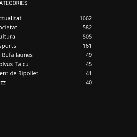
ATEGORIES
ctualitat
1662
ocietat
582
ultura
505
sports
161
l Bufallaunes
49
olvus Talcu
45
ent de Ripollet
41
azz
40