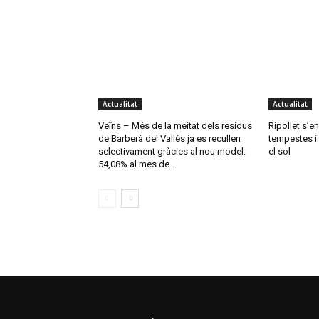
Actualitat
Actualitat
Veïns – Més de la meitat dels residus
Ripollet s’e
de Barberà del Vallès ja es recullen
tempestes i 
selectivament gràcies al nou model:
el sol
54,08% al mes de...