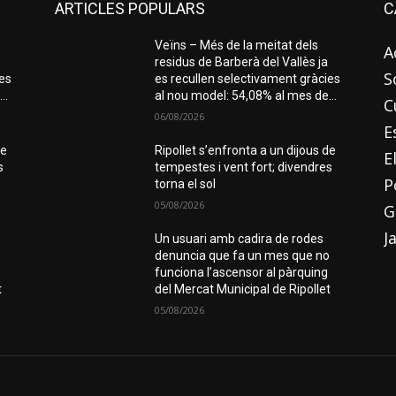
ARTICLES POPULARS
C
Veïns – Més de la meitat dels
A
residus de Barberà del Vallès ja
S
ies
es recullen selectivament gràcies
..
al nou model: 54,08% al mes de...
C
06/08/2026
E
de
Ripollet s’enfronta a un dijous de
E
s
tempestes i vent fort; divendres
P
torna el sol
05/08/2026
G
J
Un usuari amb cadira de rodes
o
denuncia que fa un mes que no
funciona l’ascensor al pàrquing
t
del Mercat Municipal de Ripollet
05/08/2026