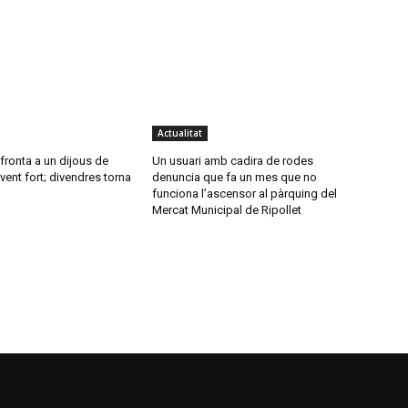
Actualitat
nfronta a un dijous de
Un usuari amb cadira de rodes
vent fort; divendres torna
denuncia que fa un mes que no
funciona l’ascensor al pàrquing del
Mercat Municipal de Ripollet