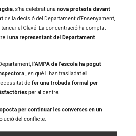
igdia
, s’ha celebrat una
nova protesta davant
nt
de la decisió del Departament d’Ensenyament,
 i tancar el Clavé. La concentració ha comptat
re i
una representant del Departament
l Departament,
l’AMPA de l’escola ha pogut
inspectora
, en què li han traslladat
el
 necessitat de
fer una trobada formal per
tisfactòries
per al centre.
oposta per continuar les converses en un
olució del conflicte.