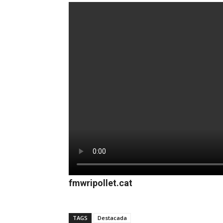
fmwripollet.cat
TAGS
Destacada