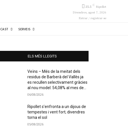
C
25.5
Ripollet
Divendres, agost 7, 2026
Entrar / registrar-se
CAST
SERVEIS
ELS MÉS LLEGITS
Veïns – Més de la meitat dels
residus de Barberà del Vallès ja
es recullen selectivament gràcies
al nou model: 54,08% al mes de...
06/08/2026
Ripollet s’enfronta a un dijous de
tempestes i vent fort; divendres
torna el sol
05/08/2026