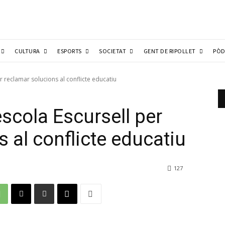
CULTURA
ESPORTS
SOCIETAT
GENT DE RIPOLLET
PÒD
r reclamar solucions al conflicte educatiu
escola Escursell per
 al conflicte educatiu
127