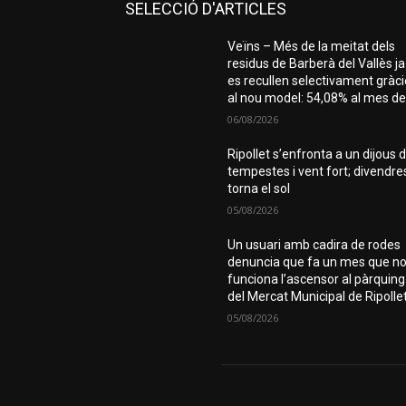
SELECCIÓ D'ARTICLES
Veïns – Més de la meitat dels
residus de Barberà del Vallès ja
es recullen selectivament gràc
al nou model: 54,08% al mes de.
06/08/2026
Ripollet s’enfronta a un dijous 
tempestes i vent fort; divendre
torna el sol
05/08/2026
Un usuari amb cadira de rodes
denuncia que fa un mes que n
funciona l’ascensor al pàrquing
del Mercat Municipal de Ripolle
05/08/2026