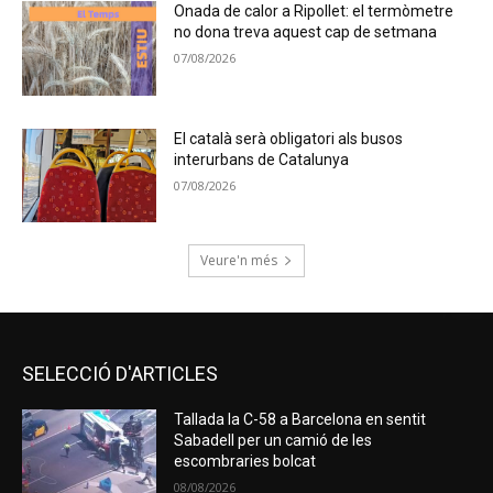
Onada de calor a Ripollet: el termòmetre
no dona treva aquest cap de setmana
07/08/2026
El català serà obligatori als busos
interurbans de Catalunya
07/08/2026
Veure'n més
SELECCIÓ D'ARTICLES
Tallada la C-58 a Barcelona en sentit
Sabadell per un camió de les
escombraries bolcat
08/08/2026