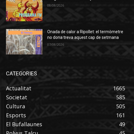
08/08/2026
Onada de calor a Ripollet: el termòmetre
no dona treva aquest cap de setmana
07/08/2026
CATEGORIES
Actualitat
1665
Societat
585
Cultura
505
Esports
161
El Bufallaunes
49
Polvus Talcu
45