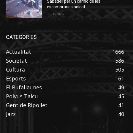
Sabadell per un camió de les
escombraries bolcat
08/08/2026
CATEGORIES
Actualitat
1666
Societat
586
Cultura
505
Esports
161
El Bufallaunes
49
Polvus Talcu
45
Gent de Ripollet
41
Jazz
40