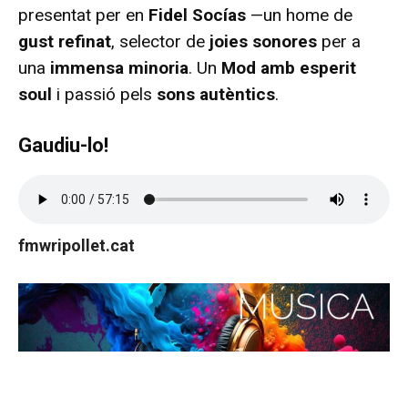
presentat per en
Fidel Socías
—un home de
gust refinat
, selector de
joies sonores
per a
una
immensa minoria
. Un
Mod amb esperit
soul
i passió pels
sons autèntics
.
Gaudiu-lo!
fmwripollet.cat