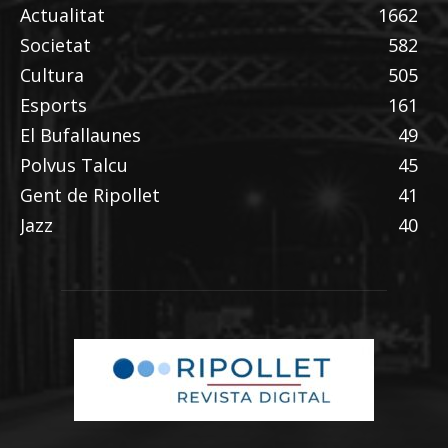
Actualitat
1662
Societat
582
Cultura
505
Esports
161
El Bufallaunes
49
Polvus Talcu
45
Gent de Ripollet
41
Jazz
40