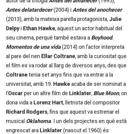
autor de la trilogia
Antes del amanecer
(1995),
Antes del
atardecer
(2004) i
Antes del anochecer
(2013), amb la mateixa parella protagonista,
Julie
Delpy
i
Ethan Hawke
, aquest un actor habitual del
seu cinema, perquè també estava a
Boyhood
.
Momentos de una vida
(2014) on l’actor interpreta
al pare del nen
Ellar Coltrane
, amb la curiositat que
el film es va rodar al llarg de diversos anys, des que
Coltrane
tenia set anys fins que va entrar a la
universitat, amb 19.
Hawke
acaba de ser nominat a
l’
Oscar
per un altre film de
Linklater
,
Blue Moon
, on
dona vida a
Lorenz Hart
, lletrista del compositor
Richard Rodgers
, fins que aquest va estrenar el
musical
Oklahoma
. I un dels projectes en què està
engrescat ara
Linklater
(nascut el 1960) és