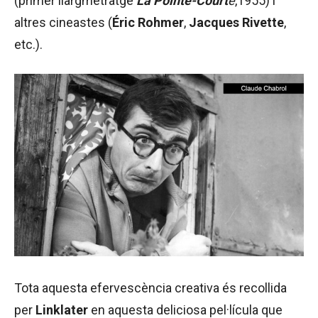
(primer llargmetratge
La Pointe-Court
e
,1955) i
altres cineastes (
Éric Rohmer
,
Jacques Rivette
,
etc.).
Tota aquesta efervescència creativa és recollida
per
Linklater
en aquesta deliciosa pel·lícula que