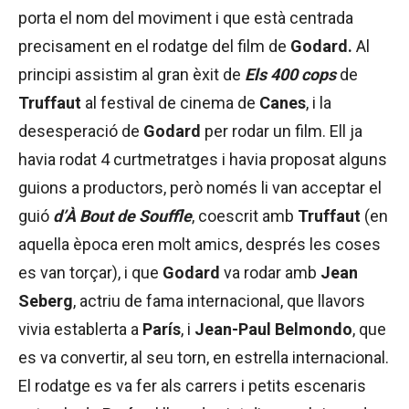
porta el nom del moviment i que està centrada
precisament en el rodatge del film de
Godard.
Al
principi assistim al gran èxit de
Els 400 cops
de
Truffaut
al festival de cinema de
Canes
, i la
desesperació de
Godard
per rodar un film. Ell ja
havia rodat 4 curtmetratges i havia proposat alguns
guions a productors, però només li van acceptar el
guió
d’À Bout de Souffle
, coescrit amb
Truffaut
(en
aquella època eren molt amics, després les coses
es van torçar), i que
Godard
va rodar amb
Jean
Seberg
, actriu de fama internacional, que llavors
vivia establerta a
París
, i
Jean-Paul Belmondo
, que
es va convertir, al seu torn, en estrella internacional.
El rodatge es va fer als carrers i petits escenaris