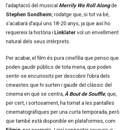
l’adaptació del musical
Merrily We Roll Along
de
Stephen Sondheim
; rodatge que, si tot va bé,
s’acabarà d’aquí uns 18-20 anys, ja que així ho
requereix la història i
Linklater
vol un envelliment
natural dels seus intèrprets.
Per acabar, el film és pura cinefília que penso que
poden gaudir públics de tota mena, que poden
sentir-se encuriosits per descobrir l’obra dels
cineastes que hi surten i gaudir del clàssic del
cinema en què se centra,
À Bout de Souffle
, que,
per cert, i sortosament, ha tornat a les pantalles
cinematogràfiques per una curta temporada, però
que també està disponible en plataformes, com
Filmin
, per exemple. I així connectar, reveure, o