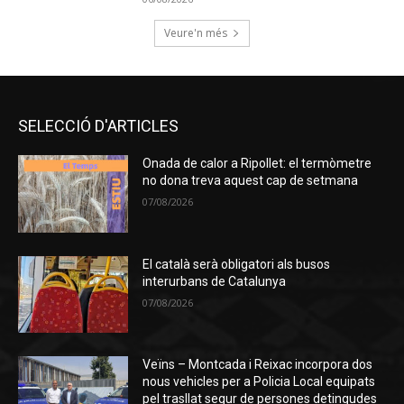
Veure'n més
SELECCIÓ D'ARTICLES
Onada de calor a Ripollet: el termòmetre
no dona treva aquest cap de setmana
07/08/2026
El català serà obligatori als busos
interurbans de Catalunya
07/08/2026
Veïns – Montcada i Reixac incorpora dos
nous vehicles per a Policia Local equipats
pel trasllat segur de persones detingudes