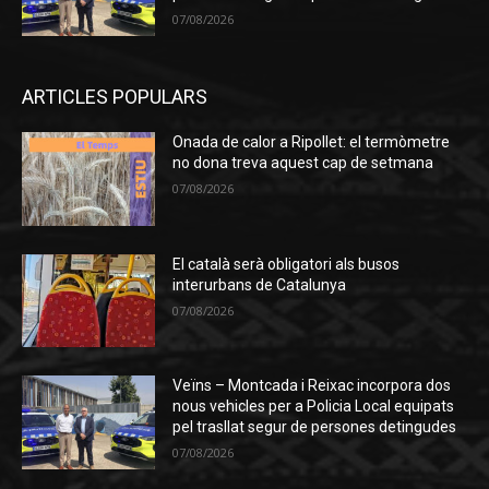
07/08/2026
ARTICLES POPULARS
Onada de calor a Ripollet: el termòmetre
no dona treva aquest cap de setmana
07/08/2026
El català serà obligatori als busos
interurbans de Catalunya
07/08/2026
Veïns – Montcada i Reixac incorpora dos
nous vehicles per a Policia Local equipats
pel trasllat segur de persones detingudes
07/08/2026