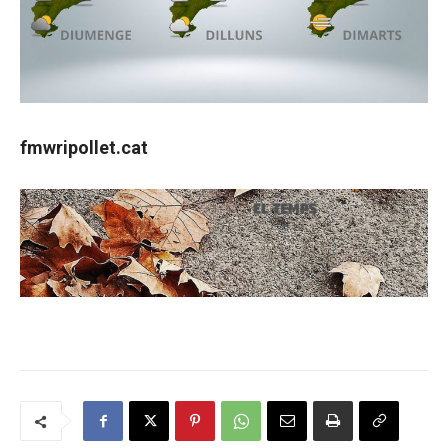
fmwripollet.cat