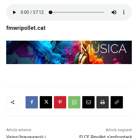
fmwripollet.cat
Article anterior
Article següent
Veïns/Inauguració i
El CF Ripollet s’enfrontarà