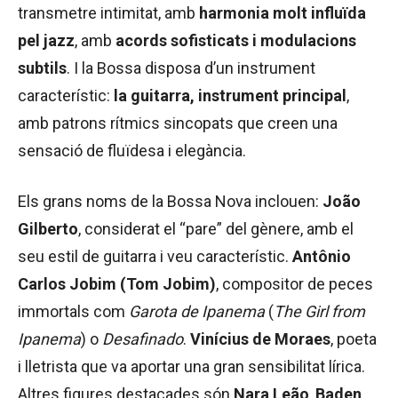
transmetre intimitat, amb
harmonia molt influïda
pel jazz
, amb
acords sofisticats i modulacions
subtils
. I la Bossa disposa d’un instrument
característic:
la guitarra,
instrument principal
,
amb patrons rítmics sincopats que creen una
sensació de fluïdesa i elegància.
Els grans noms de la Bossa Nova inclouen:
João
Gilberto
, considerat el “pare” del gènere, amb el
seu estil de guitarra i veu característic.
Antônio
Carlos Jobim (Tom Jobim)
, compositor de peces
immortals com
Garota de Ipanema
(
The Girl from
Ipanema
) o
Desafinado
.
Vinícius de Moraes
, poeta
i lletrista que va aportar una gran sensibilitat lírica.
Altres figures destacades són
Nara Leão
,
Baden