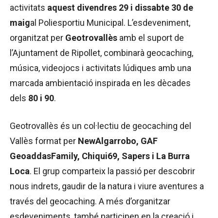
activitats
aquest divendres 29 i dissabte 30 de
maig
al Poliesportiu Municipal. L’esdeveniment,
organitzat per
Geotrovallès
amb el suport de
l’Ajuntament de Ripollet, combinarà geocaching,
música, videojocs i activitats lúdiques amb una
marcada ambientació inspirada en les dècades
dels
80 i 90
.
Geotrovallès és un col·lectiu de geocaching del
Vallès format per
NewAlgarrobo, GAF
GeoaddasFamily, Chiqui69, Sapers i La Burra
Loca
. El grup comparteix la passió per descobrir
nous indrets, gaudir de la natura i viure aventures a
través del geocaching. A més d’organitzar
esdeveniments, també participen en la creació i