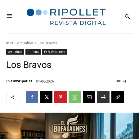
Inici
Actualitat
Los Bravos
Actualitat
Cultura
El Bufallaunes
Los Bravos
By
fmwripollet
01/06/2026
74