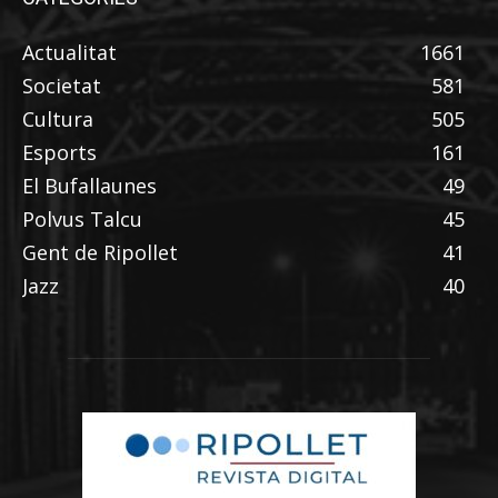
Actualitat
1661
Societat
581
Cultura
505
Esports
161
El Bufallaunes
49
Polvus Talcu
45
Gent de Ripollet
41
Jazz
40