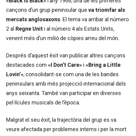
«Black Is Black»
l’any 1966, una de les primeres
cançons d’un grup peninsular que
va triomfar als
mercats anglosaxons
. El tema va arribar al número
2 al
Regne Unit
i al número 4 als Estats Units,
venent més d’un milió de còpies arreu del món.
Després d’aquest èxit van publicar altres cançons
destacades com
«I Don’t Care»
i
«Bring a Little
Lovin’»
, consolidant-se com una de les bandes
peninsulars amb més projecció internacional dels
anys seixanta. També van participar en diverses
pel·lícules musicals de l’època.
Malgrat el seu èxit, la trajectòria del grup es va
veure afectada per problemes interns i per la mort