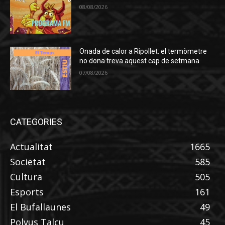
08/08/2026
Onada de calor a Ripollet: el termòmetre
no dona treva aquest cap de setmana
07/08/2026
CATEGORIES
Actualitat
1665
Societat
585
Cultura
505
Esports
161
El Bufallaunes
49
Polvus Talcu
45