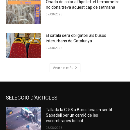
Onada de calor a Ripollet: el termòmetre
no dona treva aquest cap de setmana
07/08/2026
El català serà obligatori als busos
interurbans de Catalunya
07/08/2026
Veure'n més
SELECCIÓ D'ARTICLES
Tallada la C-58 a Barcelona en sentit
Sabadell per un camió de les
escombraries bolcat
08/08/2026