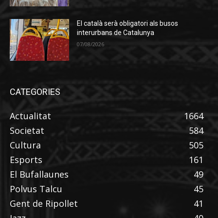
El català serà obligatori als busos
interurbans de Catalunya
07/08/2026
CATEGORIES
Actualitat
1664
Societat
584
Cultura
505
Esports
161
El Bufallaunes
49
Polvus Talcu
45
Gent de Ripollet
41
Jazz
40