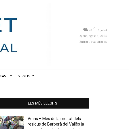
C
23
Ripollet
Dijous, agost 6, 2026
Entrar / registrar-se
CAST
SERVEIS
ELS MÉS LLEGITS
Veïns – Més de la meitat dels
residus de Barberà del Vallès ja