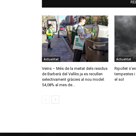
RE
Actualitat
Actualitat
Veïns – Més de la meitat dels residus
Ripollet s’e
de Barberà del Vallès ja es recullen
tempestes i 
selectivament gràcies al nou model:
el sol
54,08% al mes de...