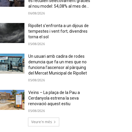
es recullen selectivament gràcies
al nou model: 54,08% al mes de...
06/08/2026
Ripollet s’enfronta a un dijous de
tempestes i vent fort; divendres
torna el sol
05/08/2026
Un usuari amb cadira de rodes
denuncia que fa un mes que no
funciona l’ascensor al pàrquing
del Mercat Municipal de Ripollet
05/08/2026
Veïns – La plaça de la Pau a
Cerdanyola estrena la seva
renovació aquest estiu
05/08/2026
Veure'n més