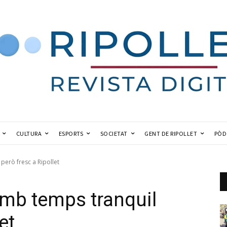
CULTURA
ESPORTS
SOCIETAT
GENT DE RIPOLLET
PÒD
erò fresc a Ripollet
mb temps tranquil
et