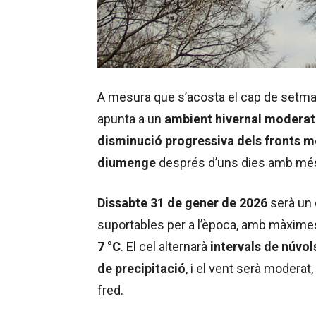
A mesura que s’acosta el cap de setman
apunta a un
ambient hivernal moderat 
disminució progressiva dels fronts mé
diumenge
després d’uns dies amb més plu
Dissabte 31 de gener de 2026
serà un
suportables per a l’època, amb màximes
7 °C
. El cel alternarà
intervals de núvol
de precipitació
, i el vent serà modera
fred.