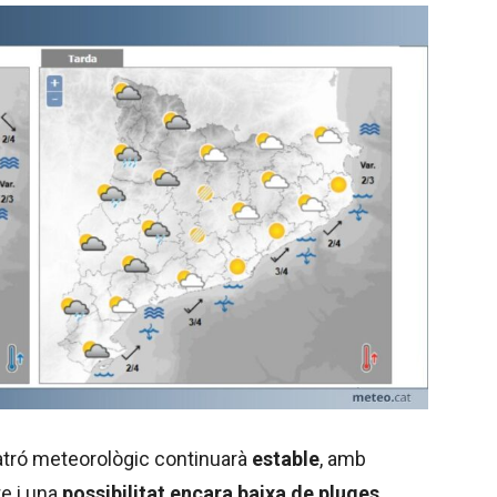
patró meteorològic continuarà
estable
, amb
te i una
possibilitat encara baixa de pluges