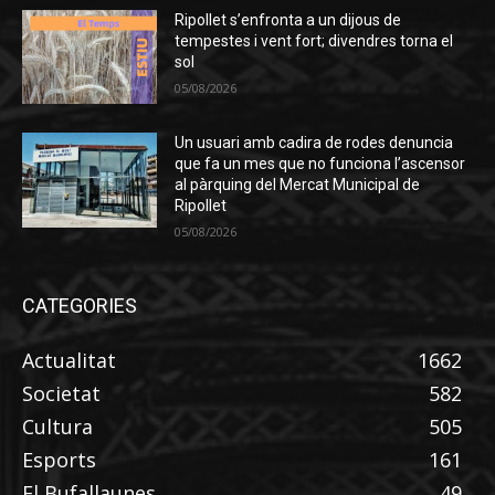
Ripollet s’enfronta a un dijous de
tempestes i vent fort; divendres torna el
sol
05/08/2026
Un usuari amb cadira de rodes denuncia
que fa un mes que no funciona l’ascensor
al pàrquing del Mercat Municipal de
Ripollet
05/08/2026
CATEGORIES
Actualitat
1662
Societat
582
Cultura
505
Esports
161
El Bufallaunes
49