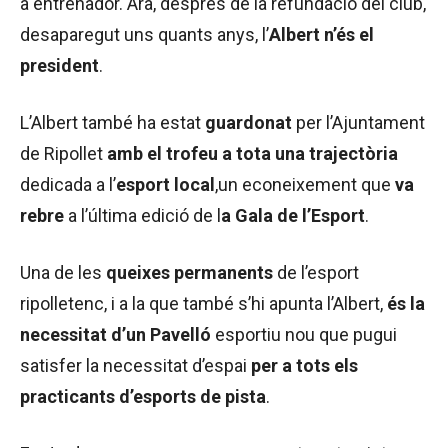
a entrenador. Ara, després de la refundació del club,
desaparegut uns quants anys, l’
Albert n’és el
president
.
L’Albert també ha estat
guardonat
per l’Ajuntament
de Ripollet
amb el trofeu a tota una trajectòria
dedicada a l’
esport local
,un econeixement que
va
rebre
a l’última edició de l
a Gala de l’Esport
.
Una de les
queixes permanents
de l’esport
ripolletenc, i a la que també s’hi apunta l’Albert,
és la
necessitat d’un Pavelló
esportiu nou que pugui
satisfer la necessitat d’espai
per a tots els
practicants d’esports de pista
.