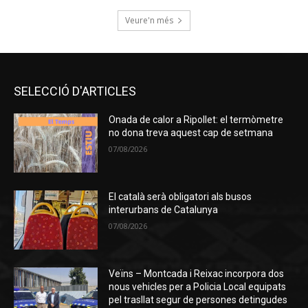
Veure'n més
SELECCIÓ D'ARTICLES
Onada de calor a Ripollet: el termòmetre
no dona treva aquest cap de setmana
07/08/2026
El català serà obligatori als busos
interurbans de Catalunya
07/08/2026
Veïns – Montcada i Reixac incorpora dos
nous vehicles per a Policia Local equipats
pel trasllat segur de persones detingudes