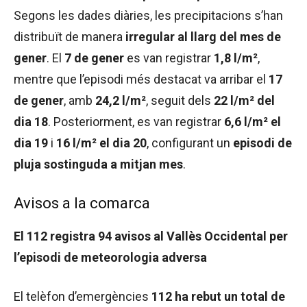
Segons les dades diàries, les precipitacions s’han
distribuït de manera
irregular al llarg del mes de
gener
. El
7 de gener
es van registrar
1,8 l/m²
,
mentre que l’episodi més destacat va arribar el
17
de gener
, amb
24,2 l/m²
, seguit dels
22 l/m² del
dia 18
. Posteriorment, es van registrar
6,6 l/m² el
dia 19
i
16 l/m² el dia 20
, configurant un
episodi de
pluja sostinguda a mitjan mes
.
Avisos a la comarca
El 112 registra 94 avisos al Vallès Occidental per
l’episodi de meteorologia adversa
El telèfon d’emergències
112 ha rebut un total de