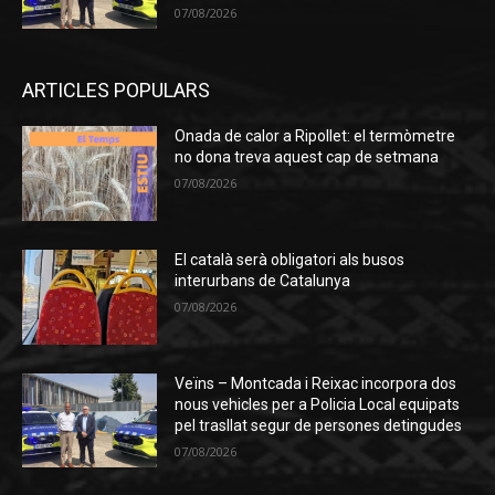
07/08/2026
ARTICLES POPULARS
Onada de calor a Ripollet: el termòmetre
no dona treva aquest cap de setmana
07/08/2026
El català serà obligatori als busos
interurbans de Catalunya
07/08/2026
Veïns – Montcada i Reixac incorpora dos
nous vehicles per a Policia Local equipats
pel trasllat segur de persones detingudes
07/08/2026