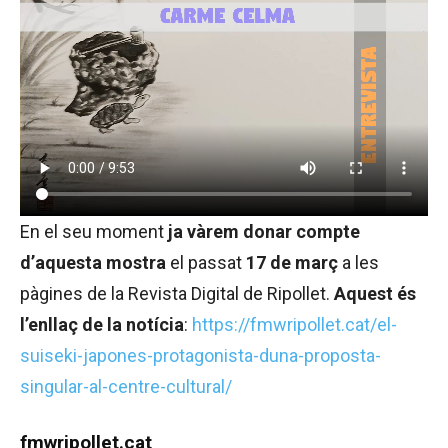
En el seu moment
ja vàrem donar compte
d’aquesta mostra
el passat
17 de març
a les
pàgines de la Revista Digital de Ripollet.
Aquest és
l’enllaç de la notícia
:
https://fmwripollet.cat/el-
suiseki-japones-protagonista-duna-proposta-
singular-al-centre-cultural/
fmwripollet.cat