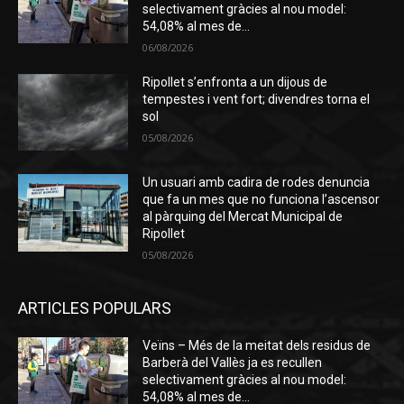
selectivament gràcies al nou model:
54,08% al mes de...
06/08/2026
Ripollet s’enfronta a un dijous de
tempestes i vent fort; divendres torna el
sol
05/08/2026
Un usuari amb cadira de rodes denuncia
que fa un mes que no funciona l’ascensor
al pàrquing del Mercat Municipal de
Ripollet
05/08/2026
ARTICLES POPULARS
Veïns – Més de la meitat dels residus de
Barberà del Vallès ja es recullen
selectivament gràcies al nou model:
54,08% al mes de...