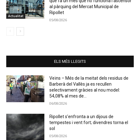
que fa un mes que no funciona l’ascensor
al pàrquing del Mercat Municipal de
Ripollet
Actualitat
05/08/2026
ELS MÉS LLEGITS
Veïns – Més de la meitat dels residus de
Barberà del Vallès ja es recullen
selectivament gràcies al nou model:
54,08% al mes de...
06/08/2026
Ripollet s’enfronta a un dijous de
tempestes i vent fort; divendres torna el
sol
05/08/2026