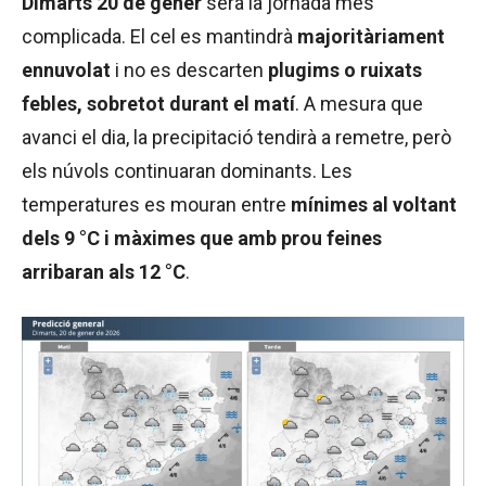
Dimarts 20 de gener
serà la jornada més
complicada. El cel es mantindrà
majoritàriament
ennuvolat
i no es descarten
plugims o ruixats
febles, sobretot durant el matí
. A mesura que
avanci el dia, la precipitació tendirà a remetre, però
els núvols continuaran dominants. Les
temperatures es mouran entre
mínimes al voltant
dels 9 °C i màximes que amb prou feines
arribaran als 12 °C
.