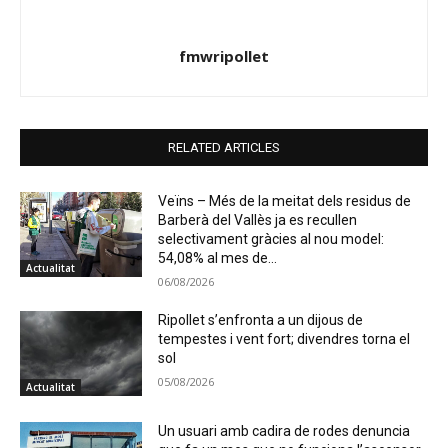
fmwripollet
RELATED ARTICLES
Veïns – Més de la meitat dels residus de
Barberà del Vallès ja es recullen
selectivament gràcies al nou model:
54,08% al mes de...
Actualitat
06/08/2026
Ripollet s’enfronta a un dijous de
tempestes i vent fort; divendres torna el
sol
05/08/2026
Actualitat
Un usuari amb cadira de rodes denuncia