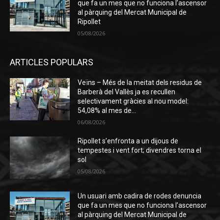
que fa un mes que no funciona l’ascensor
al pàrquing del Mercat Municipal de
Ripollet
05/08/2026
ARTICLES POPULARS
Veïns – Més de la meitat dels residus de
Barberà del Vallès ja es recullen
selectivament gràcies al nou model:
54,08% al mes de...
06/08/2026
Ripollet s’enfronta a un dijous de
tempestes i vent fort; divendres torna el
sol
05/08/2026
Un usuari amb cadira de rodes denuncia
que fa un mes que no funciona l’ascensor
al pàrquing del Mercat Municipal de