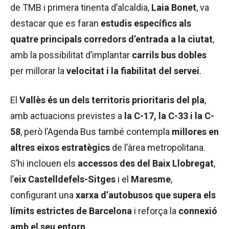
de TMB i primera tinenta d’alcaldia,
Laia Bonet
, va
destacar que es faran
estudis específics als
quatre principals corredors d’entrada a la ciutat
,
amb la possibilitat d’implantar
carrils bus dobles
per millorar la
velocitat i la fiabilitat del servei
.
El
Vallès és un dels territoris prioritaris del pla
,
amb actuacions previstes a
la C-17, la C-33 i la C-
58
, però l’Agenda Bus també contempla
millores en
altres eixos estratègics
de l’àrea metropolitana.
S’hi inclouen els
accessos des del Baix Llobregat
,
l’
eix Castelldefels-Sitges
i el
Maresme
,
configurant una
xarxa d’autobusos que supera els
límits estrictes de Barcelona
i reforça la
connexió
amb el seu entorn
.