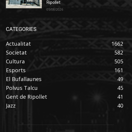
Ripollet
05/08/2026
CATEGORIES
Actualitat
1662
Societat
582
Cultura
505
Esports
161
El Bufallaunes
49
Polvus Talcu
45
Gent de Ripollet
41
Jazz
40