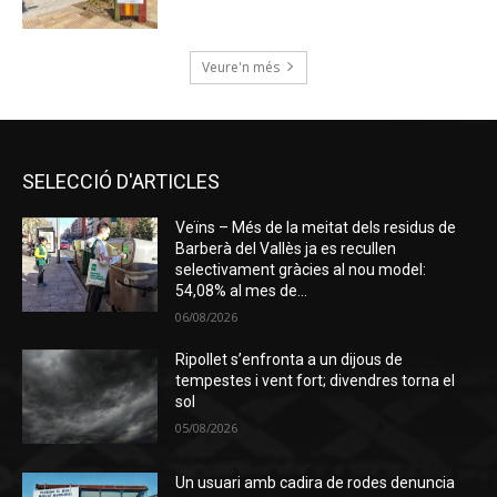
Veure'n més
SELECCIÓ D'ARTICLES
Veïns – Més de la meitat dels residus de
Barberà del Vallès ja es recullen
selectivament gràcies al nou model:
54,08% al mes de...
06/08/2026
Ripollet s’enfronta a un dijous de
tempestes i vent fort; divendres torna el
sol
05/08/2026
Un usuari amb cadira de rodes denuncia