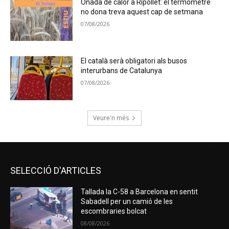
Onada de calor a Ripollet: el termòmetre
no dona treva aquest cap de setmana
07/08/2026
El català serà obligatori als busos
interurbans de Catalunya
07/08/2026
Veure'n més
SELECCIÓ D'ARTICLES
Tallada la C-58 a Barcelona en sentit
Sabadell per un camió de les
escombraries bolcat
08/08/2026