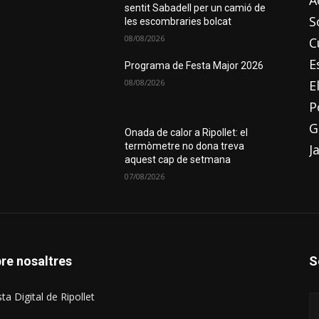
A
e
sentit Sabadell per un camió de
S
les escombraries bolcat
08/08/2026
C
E
Programa de Festa Major 2026
08/08/2026
E
P
G
Onada de calor a Ripollet: el
termòmetre no dona treva
J
aquest cap de setmana
07/08/2026
re nosaltres
S
ta Digital de Ripollet