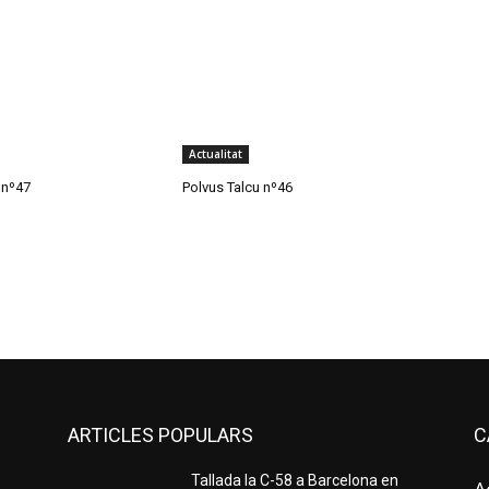
Actualitat
 nº47
Polvus Talcu nº46
ARTICLES POPULARS
C
Tallada la C-58 a Barcelona en