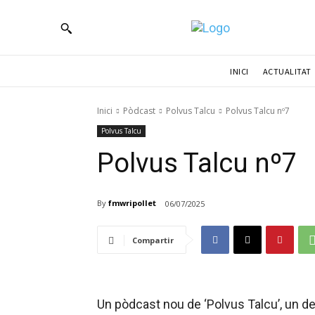
ACTUALITAT
INICI
Inici
Pòdcast
Polvus Talcu
Polvus Talcu nº7
Polvus Talcu
Polvus Talcu nº7
By
fmwripollet
06/07/2025
Compartir
Un pòdcast nou de ‘Polvus Talcu’, un d