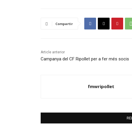
Compartir
Article anterior
Campanya del CF Ripollet per a fer més socis
fmwripollet
RE