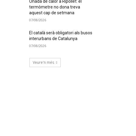
Onada de calor a Ripollet: el
termòmetre no dona treva
aquest cap de setmana
07/08/2026
El català serà obligatori als busos
interurbans de Catalunya
07/08/2026
Veure'n més