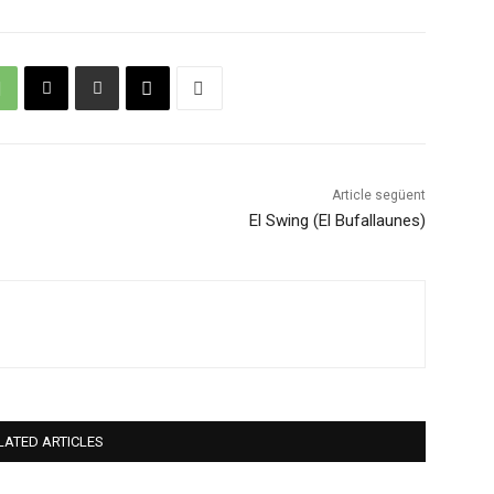
Article següent
El Swing (El Bufallaunes)
LATED ARTICLES