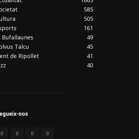
ctualitat
1665
ocietat
585
ultura
505
sports
161
l Bufallaunes
49
olvus Talcu
45
ent de Ripollet
41
azz
40
egueix-nos