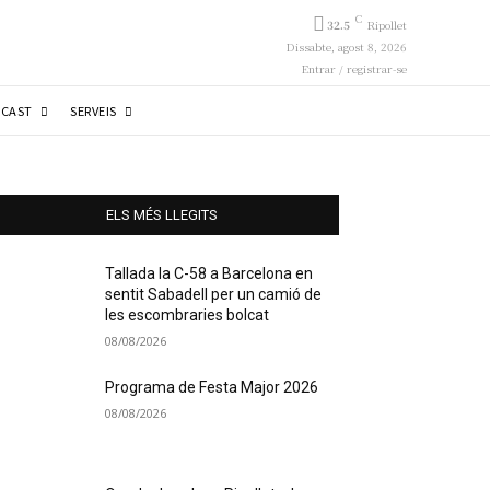
C
32.5
Ripollet
Dissabte, agost 8, 2026
Entrar / registrar-se
CAST
SERVEIS
ELS MÉS LLEGITS
Tallada la C-58 a Barcelona en
sentit Sabadell per un camió de
les escombraries bolcat
08/08/2026
Programa de Festa Major 2026
08/08/2026