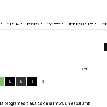
CULTURA
ESPORTS
SOCIETAT
GENT DE RIPOLLET
PÒD
74
els programes clàssics de la fmwr. Un espai amb