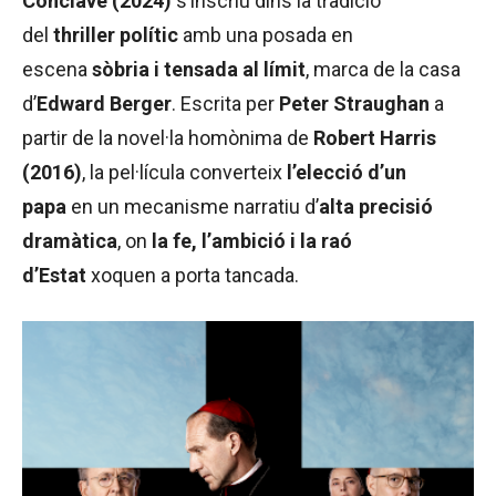
Conclave (2024)
s’inscriu dins la tradició
del
thriller polític
amb una posada en
escena
sòbria i tensada al límit
, marca de la casa
d’
Edward Berger
. Escrita per
Peter Straughan
a
partir de la novel·la homònima de
Robert Harris
(2016)
, la pel·lícula converteix
l’elecció d’un
papa
en un mecanisme narratiu d’
alta precisió
dramàtica
, on
la fe, l’ambició i la raó
d’Estat
xoquen a porta tancada.