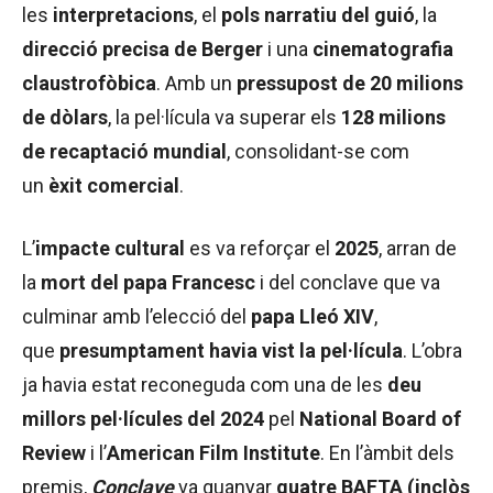
les
interpretacions
, el
pols narratiu del guió
, la
direcció precisa de Berger
i una
cinematografia
claustrofòbica
. Amb un
pressupost de 20 milions
de dòlars
, la pel·lícula va superar els
128 milions
de recaptació mundial
, consolidant-se com
un
èxit comercial
.
L’
impacte cultural
es va reforçar el
2025
, arran de
la
mort del papa Francesc
i del conclave que va
culminar amb l’elecció del
papa Lleó XIV
,
que
presumptament havia vist la pel·lícula
. L’obra
ja havia estat reconeguda com una de les
deu
millors pel·lícules del 2024
pel
National Board of
Review
i l’
American Film Institute
. En l’àmbit dels
premis,
Conclave
va guanyar
quatre BAFTA (inclòs