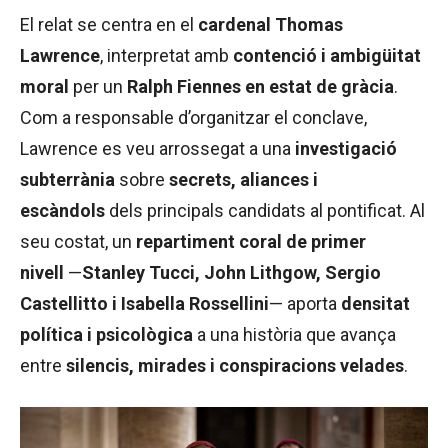
El relat se centra en el
cardenal Thomas
Lawrence
, interpretat amb
contenció i ambigüitat
moral
per un
Ralph Fiennes en estat de gràcia
.
Com a responsable d’organitzar el conclave,
Lawrence es veu arrossegat a una
investigació
subterrània
sobre
secrets, aliances i
escàndols
dels principals candidats al pontificat. Al
seu costat, un
repartiment coral de primer
nivell
—
Stanley Tucci, John Lithgow, Sergio
Castellitto i Isabella Rossellini
— aporta
densitat
política i psicològica
a una història que avança
entre
silencis, mirades i conspiracions velades
.