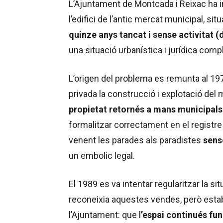
L’Ajuntament de Montcada i Reixac ha ini
l’edifici de l’antic mercat municipal, s
quinze anys tancat i sense activitat (
una situació urbanística i jurídica com
L’origen del problema es remunta al 19
privada la construcció i explotació del
propietat retornés a mans municipals
formalitzar correctament en el registre
venent les parades als paradistes
sense
un embolic legal.
El 1989 es va intentar regularitzar la s
reconeixia aquestes vendes, però estab
l’Ajuntament: que l
’espai continués fu