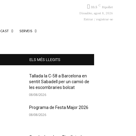
C
33.5
Ripollet
Dissabte, agost 8, 2026
Entrar / registrar-se
CAST
SERVEIS
ELS MÉS LLEGITS
Tallada la C-58 a Barcelona en
sentit Sabadell per un camió de
les escombraries bolcat
08/08/2026
Programa de Festa Major 2026
08/08/2026