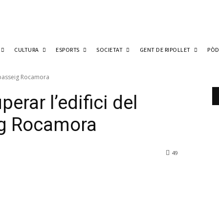
CULTURA
ESPORTS
SOCIETAT
GENT DE RIPOLLET
PÒD
l passeig Rocamora
erar l’edifici del
ig Rocamora
49