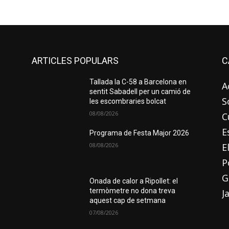
ARTICLES POPULARS
C
Tallada la C-58 a Barcelona en
A
e
sentit Sabadell per un camió de
S
les escombraries bolcat
08/08/2026
C
E
Programa de Festa Major 2026
08/08/2026
E
P
G
Onada de calor a Ripollet: el
termòmetre no dona treva
J
aquest cap de setmana
07/08/2026