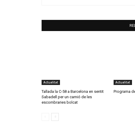
RE
Actualitat
Actualitat
Tallada la C-58 a Barcelona en sentit
Programa de
Sabadell per un camió de les
escombraries bolcat