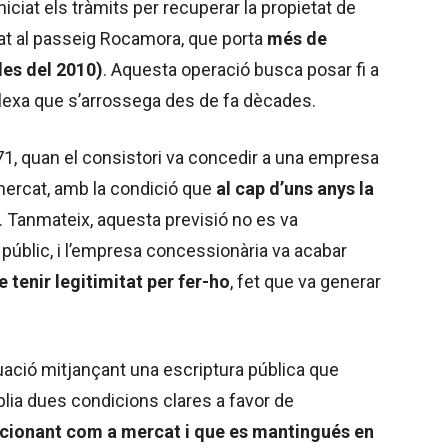
ciat els tràmits per recuperar la propietat de
ituat al passeig Rocamora, que porta
més de
des del 2010)
. Aquesta operació busca posar fi a
plexa que s’arrossega des de fa dècades.
71, quan el consistori va concedir a una empresa
 mercat, amb la condició que
al cap d’uns anys la
. Tanmateix, aquesta previsió no es va
 públic, i l’empresa concessionària va acabar
 tenir legitimitat per fer-ho
, fet que va generar
ituació mitjançant una escriptura pública que
lia dues condicions clares a favor de
ncionant com a mercat i que es mantingués en