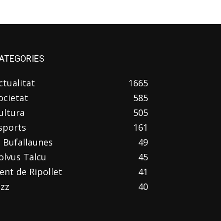
ATEGORIES
ctualitat
1665
ocietat
585
ultura
505
sports
161
l Bufallaunes
49
olvus Talcu
45
ent de Ripollet
41
azz
40