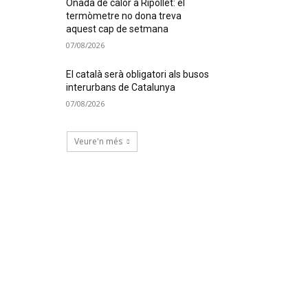
Onada de calor a Ripollet: el
termòmetre no dona treva
aquest cap de setmana
07/08/2026
El català serà obligatori als busos
interurbans de Catalunya
07/08/2026
Veure'n més