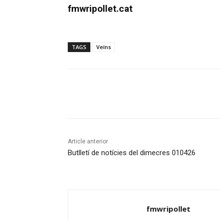
fmwripollet.cat
TAGS
Veïns
Compartir
Article anterior
Butlletí de notícies del dimecres 010426
fmwripollet