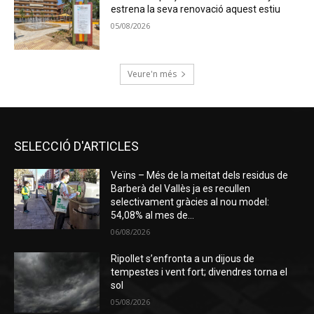
estrena la seva renovació aquest estiu
05/08/2026
Veure'n més
SELECCIÓ D'ARTICLES
Veïns – Més de la meitat dels residus de
Barberà del Vallès ja es recullen
selectivament gràcies al nou model:
54,08% al mes de...
06/08/2026
Ripollet s’enfronta a un dijous de
tempestes i vent fort; divendres torna el
sol
05/08/2026