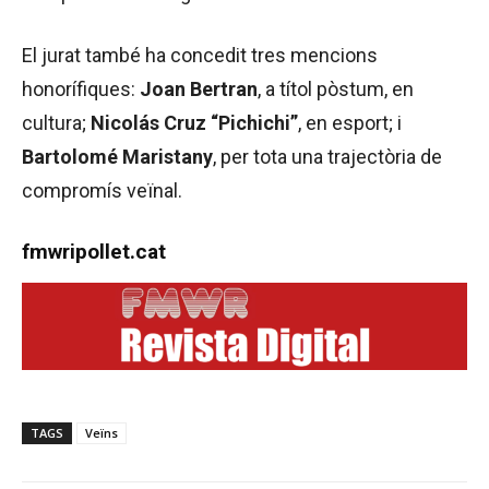
El jurat també ha concedit tres mencions
honorífiques:
Joan Bertran
, a títol pòstum, en
cultura;
Nicolás Cruz “Pichichi”
, en esport; i
Bartolomé Maristany
, per tota una trajectòria de
compromís veïnal.
fmwripollet.cat
TAGS
Veïns