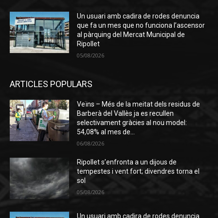
Un usuari amb cadira de rodes denuncia
que fa un mes que no funciona l’ascensor
al pàrquing del Mercat Municipal de
Ripollet
05/08/2026
ARTICLES POPULARS
Veïns – Més de la meitat dels residus de
Barberà del Vallès ja es recullen
selectivament gràcies al nou model:
54,08% al mes de...
06/08/2026
Ripollet s’enfronta a un dijous de
tempestes i vent fort; divendres torna el
sol
05/08/2026
Un usuari amb cadira de rodes denuncia