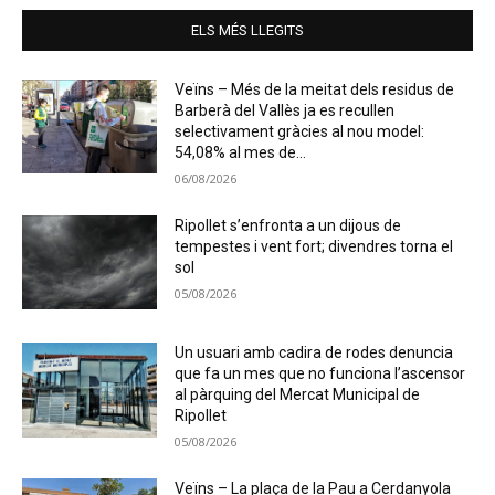
ELS MÉS LLEGITS
Veïns – Més de la meitat dels residus de
Barberà del Vallès ja es recullen
selectivament gràcies al nou model:
54,08% al mes de...
06/08/2026
Ripollet s’enfronta a un dijous de
tempestes i vent fort; divendres torna el
sol
05/08/2026
Un usuari amb cadira de rodes denuncia
que fa un mes que no funciona l’ascensor
al pàrquing del Mercat Municipal de
Ripollet
05/08/2026
Veïns – La plaça de la Pau a Cerdanyola