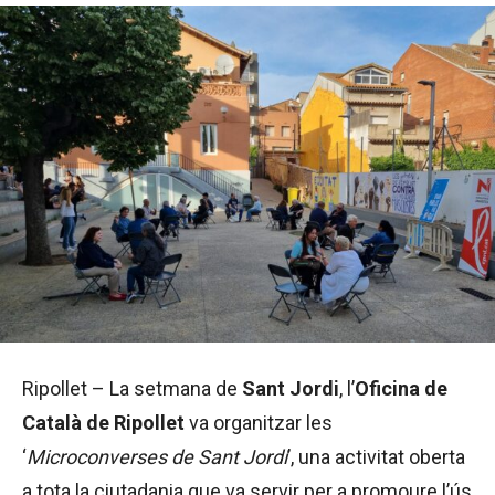
Ripollet – La setmana de
Sant Jordi
, l’
Oficina de
Català de Ripollet
va organitzar les
‘
Microconverses de Sant Jordi
’, una activitat oberta
a tota la ciutadania que va servir per a promoure l’ús