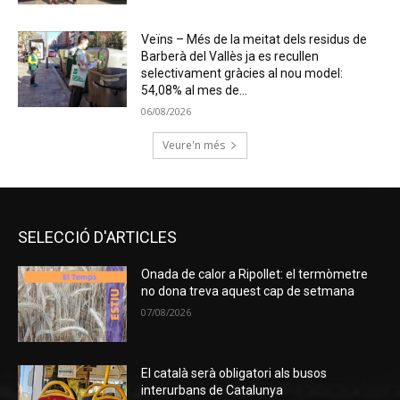
Veïns – Més de la meitat dels residus de
Barberà del Vallès ja es recullen
selectivament gràcies al nou model:
54,08% al mes de...
06/08/2026
Veure'n més
SELECCIÓ D'ARTICLES
Onada de calor a Ripollet: el termòmetre
no dona treva aquest cap de setmana
07/08/2026
El català serà obligatori als busos
interurbans de Catalunya