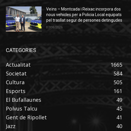
Veïns – Montcada i Reixac incorpora dos
nous vehicles per a Policia Local equipats
pel trasllat segur de persones detingudes
07/08/2026
CATEGORIES
Actualitat
1665
Societat
584
Cultura
505
Esports
161
El Bufallaunes
49
Polvus Talcu
45
Gent de Ripollet
41
Jazz
40