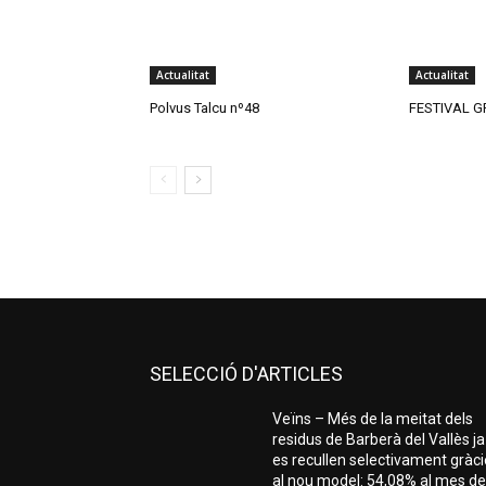
Actualitat
Actualitat
Polvus Talcu nº48
FESTIVAL G
SELECCIÓ D'ARTICLES
Veïns – Més de la meitat dels
residus de Barberà del Vallès ja
es recullen selectivament gràc
al nou model: 54,08% al mes de.