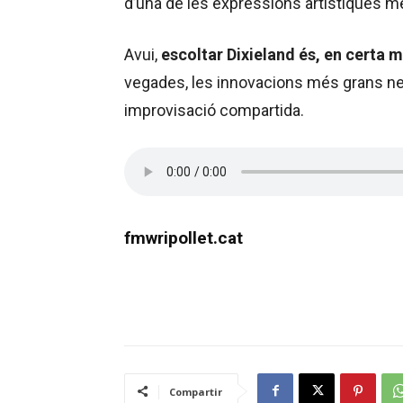
d’una de les expressions artístiques mé
Avui,
escoltar Dixieland és, en certa m
vegades, les innovacions més grans neixe
improvisació compartida.
fmwripollet.cat
Compartir