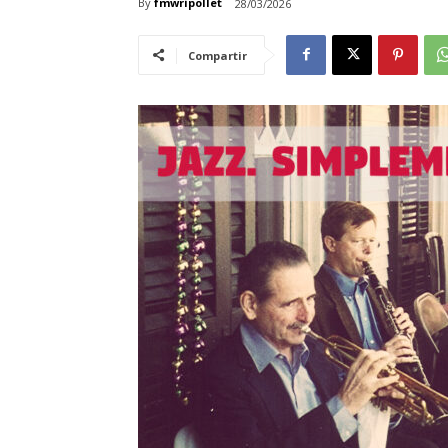
By
fmwripollet
28/03/2026
Compartir