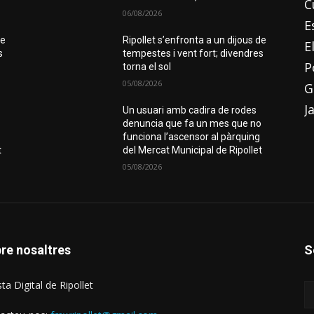
C
06/08/2026
E
de
Ripollet s’enfronta a un dijous de
E
s
tempestes i vent fort; divendres
P
torna el sol
05/08/2026
G
J
Un usuari amb cadira de rodes
o
denuncia que fa un mes que no
funciona l’ascensor al pàrquing
t
del Mercat Municipal de Ripollet
05/08/2026
re nosaltres
S
ta Digital de Ripollet