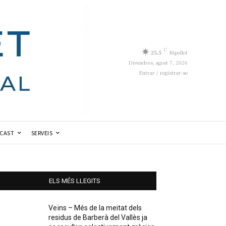
C
25.5
Ripollet
Divendres, agost 7, 2026
Entrar / registrar-se
CAST
SERVEIS
ELS MÉS LLEGITS
Veïns – Més de la meitat dels
residus de Barberà del Vallès ja