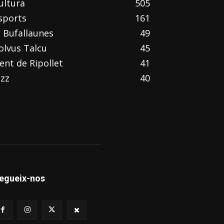
ultura
505
sports
161
l Bufallaunes
49
olvus Talcu
45
ent de Ripollet
41
azz
40
egueix-nos