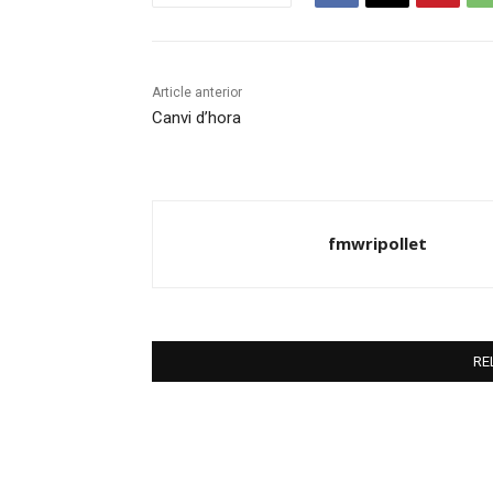
Article anterior
Canvi d’hora
fmwripollet
RE