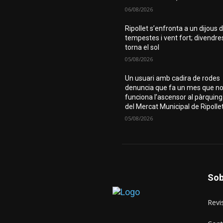
06/08/2026
Ripollet s’enfronta a un dijous 
tempestes i vent fort; divendre
torna el sol
05/08/2026
Un usuari amb cadira de rodes
denuncia que fa un mes que n
funciona l’ascensor al pàrquing
del Mercat Municipal de Ripolle
05/08/2026
Sob
Revis