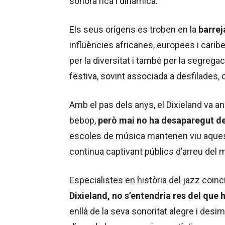
sonora rica i dinàmica.
Els seus orígens es troben en la
barrej
influències africanes, europees i cari
per la diversitat i també per la segrega
festiva, sovint associada a desfilades, 
Amb el pas dels anys, el Dixieland va an
bebop,
però mai no ha desaparegut de
escoles de música mantenen viu aquest
continua captivant públics d’arreu del 
Especialistes en història del jazz coinc
Dixieland, no s’entendria res del que 
enllà de la seva sonoritat alegre i desim