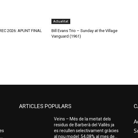
Actualitat
REC 2026: APUNT FINAL
Bill Evans Trio – Sunday at the Village
Vanguard (1961)
ARTICLES POPULARS
C
Veïns – Més de la meitat dels
A
residus de Barberà del Vallès ja
S
ies
es recullen selectivament gràcies
..
al nou model: 54,08% al mes de...