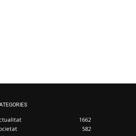
ATEGORIES
ctualitat
1662
ocietat
582