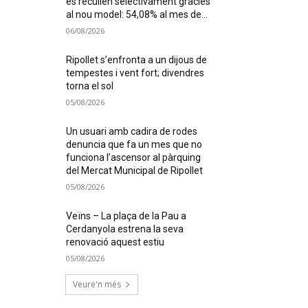
es recullen selectivament gràcies
al nou model: 54,08% al mes de...
06/08/2026
Ripollet s’enfronta a un dijous de
tempestes i vent fort; divendres
torna el sol
05/08/2026
Un usuari amb cadira de rodes
denuncia que fa un mes que no
funciona l’ascensor al pàrquing
del Mercat Municipal de Ripollet
05/08/2026
Veïns – La plaça de la Pau a
Cerdanyola estrena la seva
renovació aquest estiu
05/08/2026
Veure'n més