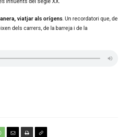
s influents del segle XX.
anera, viatjar als orígens
. Un recordatori que, de
n dels carrers, de la barreja i de la