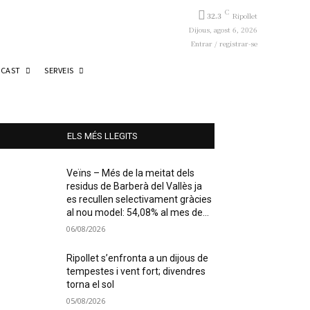
C
32.3
Ripollet
Dijous, agost 6, 2026
Entrar / registrar-se
CAST
SERVEIS
ELS MÉS LLEGITS
Veïns – Més de la meitat dels
residus de Barberà del Vallès ja
es recullen selectivament gràcies
al nou model: 54,08% al mes de...
06/08/2026
Ripollet s’enfronta a un dijous de
tempestes i vent fort; divendres
torna el sol
05/08/2026