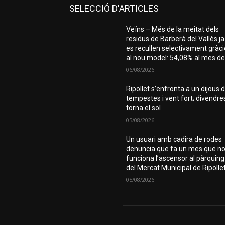
SELECCIÓ D'ARTICLES
Veïns – Més de la meitat dels
residus de Barberà del Vallès ja
es recullen selectivament gràc
al nou model: 54,08% al mes de.
06/08/2026
Ripollet s’enfronta a un dijous 
tempestes i vent fort; divendre
torna el sol
05/08/2026
Un usuari amb cadira de rodes
denuncia que fa un mes que n
funciona l’ascensor al pàrquing
del Mercat Municipal de Ripolle
05/08/2026