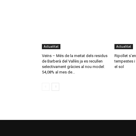
Actualitat
Actualitat
Veïns – Més de la meitat dels residus
Ripollet s’e
de Barberà del Vallès ja es recullen
tempestes i 
selectivament gràcies al nou model:
el sol
54,08% al mes de...