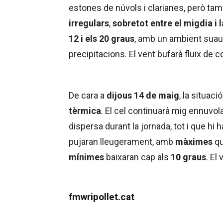
estones de núvols i clarianes, però t
irregulars
,
sobretot entre el migdia i 
12 i els 20 graus
, amb un ambient suau,
precipitacions. El vent bufarà fluix de 
De cara a
dijous 14 de maig
, la situa
tèrmica
. El cel continuarà mig ennuvola
dispersa durant la jornada, tot i que h
pujaran lleugerament, amb
màximes
qu
mínimes
baixaran cap als
10 graus
. El
fmwripollet.cat