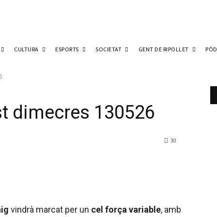
CULTURA
ESPORTS
SOCIETAT
GENT DE RIPOLLET
PÒD
6
est dimecres 130526
30
ig
vindrà marcat per un
cel força variable
, amb