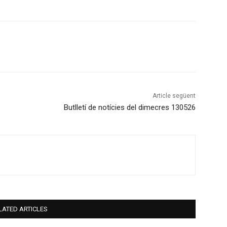
Article següent
Butlletí de notícies del dimecres 130526
LATED ARTICLES