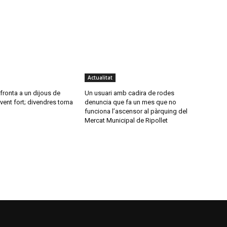
Actualitat
nfronta a un dijous de
Un usuari amb cadira de rodes
vent fort; divendres torna
denuncia que fa un mes que no
funciona l’ascensor al pàrquing del
Mercat Municipal de Ripollet