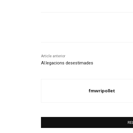
Compartir
Article anterior
Al.legacions desestimades
fmwripollet
RE