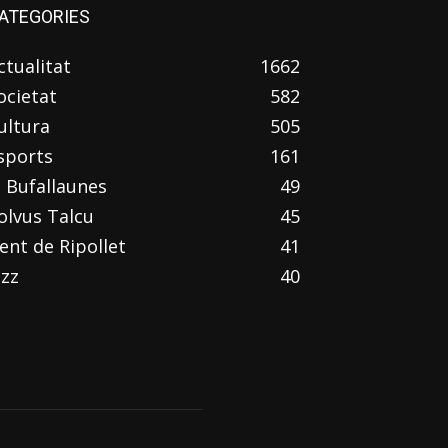
ATEGORIES
ctualitat
1662
ocietat
582
ultura
505
sports
161
l Bufallaunes
49
olvus Talcu
45
ent de Ripollet
41
azz
40