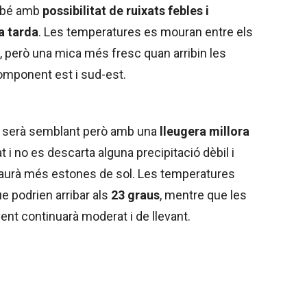
ambé amb
possibilitat de ruixats febles i
la tarda
. Les temperatures es mouran entre els
 però una mica més fresc quan arribin les
component est i sud-est.
ció serà semblant però amb una
lleugera millora
t i no es descarta alguna precipitació dèbil i
i haurà més estones de sol. Les temperatures
e podrien arribar als
23 graus
, mentre que les
 vent continuarà moderat i de llevant.