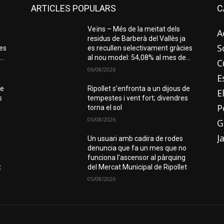
ARTICLES POPULARS
C
Veïns – Més de la meitat dels
A
residus de Barberà del Vallès ja
S
ies
es recullen selectivament gràcies
..
al nou model: 54,08% al mes de...
C
06/08/2026
E
de
Ripollet s’enfronta a un dijous de
E
s
tempestes i vent fort; divendres
P
torna el sol
05/08/2026
G
J
Un usuari amb cadira de rodes
o
denuncia que fa un mes que no
funciona l’ascensor al pàrquing
t
del Mercat Municipal de Ripollet
05/08/2026