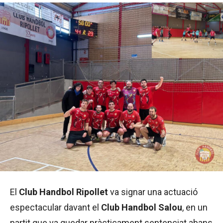
El
Club Handbol Ripollet
va signar una actuació
espectacular davant el
Club Handbol Salou
, en un
partit que va quedar pràcticament sentenciat abans