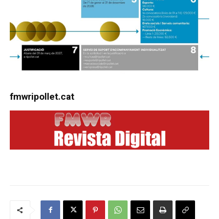
fmwripollet.cat