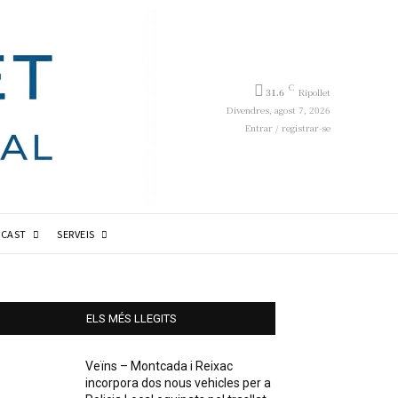
C
31.6
Ripollet
Divendres, agost 7, 2026
Entrar / registrar-se
CAST
SERVEIS
ELS MÉS LLEGITS
Veïns – Montcada i Reixac
incorpora dos nous vehicles per a