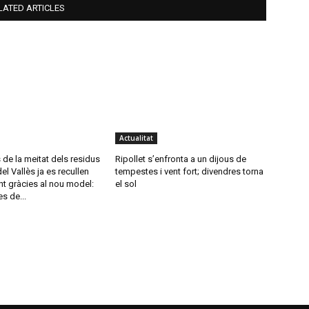
LATED ARTICLES
Actualitat
de la meitat dels residus
Ripollet s’enfronta a un dijous de
el Vallès ja es recullen
tempestes i vent fort; divendres torna
t gràcies al nou model:
el sol
s de...