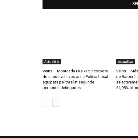
RE
Actualitat
Actualitat
Veïns – Montcada i Reixac incorpora
Veïns – Més 
dos nous vehicles per a Policia Local
de Barberà d
equipats pel trasllat segur de
selectivamen
persones detingudes
54,08% al me