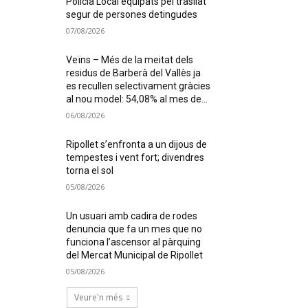
Policia Local equipats pel trasllat
segur de persones detingudes
07/08/2026
Veïns – Més de la meitat dels
residus de Barberà del Vallès ja
es recullen selectivament gràcies
al nou model: 54,08% al mes de...
06/08/2026
Ripollet s’enfronta a un dijous de
tempestes i vent fort; divendres
torna el sol
05/08/2026
Un usuari amb cadira de rodes
denuncia que fa un mes que no
funciona l’ascensor al pàrquing
del Mercat Municipal de Ripollet
05/08/2026
Veure'n més