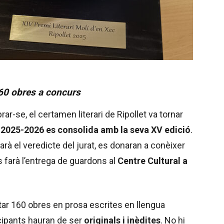
160 obres a concurs
r-se, el certamen literari de Ripollet va tornar
t
2025-2026 es consolida amb la seva XV edició
.
arà el veredicte del jurat, es donaran a conèixer
 farà l’entrega de guardons al
Centre Cultural a
tar 160 obres en prosa escrites en llengua
icipants hauran de ser
originals i inèdites
. No hi