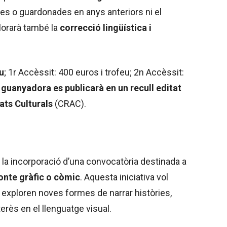
des o guardonades en anys anteriors ni el
alorarà també la
correcció lingüística i
u
; 1r Accèssit: 400 euros i trofeu; 2n Accèssit:
a guanyadora es publicarà en un recull editat
ats Culturals
(CRAC).
s la incorporació d’una convocatòria destinada a
onte gràfic o còmic
. Aquesta iniciativa vol
exploren noves formes de narrar històries,
rès en el llenguatge visual.