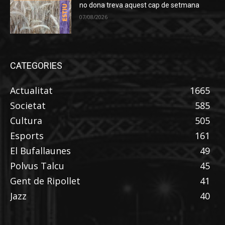
no dona treva aquest cap de setmana
07/08/2026
CATEGORIES
Actualitat
1665
Societat
585
Cultura
505
Esports
161
El Bufallaunes
49
Polvus Talcu
45
Gent de Ripollet
41
Jazz
40