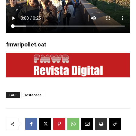
fmwripollet.cat
TAGS
Destacada