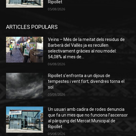
Ripollet
05/08/2026
ARTICLES POPULARS
Veïns – Més de la meitat dels residus de
Barberà del Vallès ja es recullen
selectivament gràcies al nou model:
54,08% al mes de...
06/08/2026
Ripollet s’enfronta a un dijous de
tempestes i vent fort; divendres torna el
sol
05/08/2026
Un usuari amb cadira de rodes denuncia
que fa un mes que no funciona l’ascensor
al pàrquing del Mercat Municipal de
Ripollet
05/08/2026