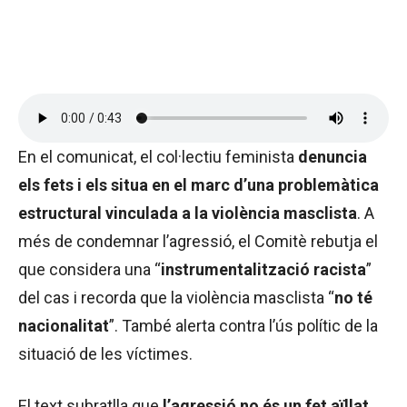
En el comunicat, el col·lectiu feminista
denuncia
els fets i els situa en el marc d’una problemàtica
estructural vinculada a la violència masclista
. A
més de condemnar l’agressió, el Comitè rebutja el
que considera una “
instrumentalització racista
”
del cas i recorda que la violència masclista “
no té
nacionalitat
”. També alerta contra l’ús polític de la
situació de les víctimes.
El text subratlla que
l’agressió no és un fet aïllat,