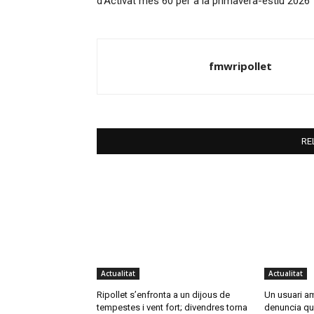
d’Activat més 60 per a la primavera-estiu 2026
fmwripollet
RE
Actualitat
Actualitat
Ripollet s’enfronta a un dijous de
Un usuari a
tempestes i vent fort; divendres torna
denuncia qu