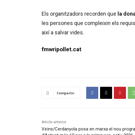
Els organitzadors recorden que
la dona
les persones que compleixin els requisi
així a salvar vides.
fmwripollet.cat
Compartir
Article anterior
Veïns/Cerdanyola posa en marxa el nou prog