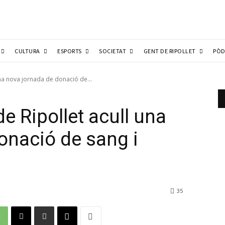
CULTURA
ESPORTS
SOCIETAT
GENT DE RIPOLLET
PÒD
 una nova jornada de donació de...
de Ripollet acull una
onació de sang i
35