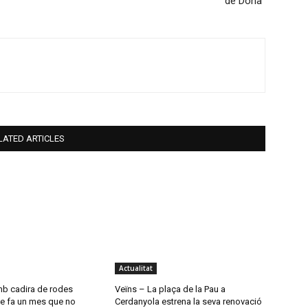
de Dona”
LATED ARTICLES
Actualitat
mb cadira de rodes
Veïns – La plaça de la Pau a
e fa un mes que no
Cerdanyola estrena la seva renovació