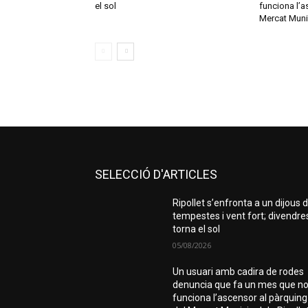
el sol
funciona l’a
Mercat Munic
SELECCIÓ D'ARTICLES
Ripollet s’enfronta a un dijous 
tempestes i vent fort; divendre
torna el sol
05/08/2026
Un usuari amb cadira de rodes
denuncia que fa un mes que n
funciona l’ascensor al pàrquing