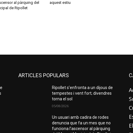
scensor al pàrquing del
aquest estiu
ipal de Ripollet
ARTICLES POPULARS
C
de
Ripollet s’enfronta a un dijous de
A
s
tempestes i vent fort; divendres
S
torna el sol
05/08/2026
C
E
Un usuari amb cadira de rodes
o
denuncia que fa un mes que no
E
funciona l’ascensor al pàrquing