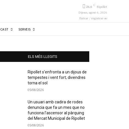
C
26.6
Ripollet
Dijous, agost 6, 2026
Entrar / registrar-se
CAST
SERVEIS
ELS MÉS LLEGITS
Ripollet s’enfronta a un dijous de
tempestes i vent fort; divendres
torna el sol
05/08/2026
Un usuari amb cadira de rodes
denuncia que fa un mes que no
funciona l’ascensor al pàrquing
del Mercat Municipal de Ripollet
05/08/2026