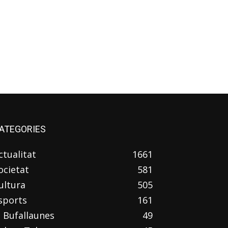
ATEGORIES
ctualitat
1661
ocietat
581
ultura
505
sports
161
l Bufallaunes
49