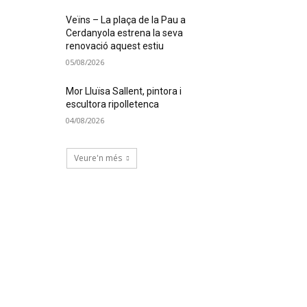
Veïns – La plaça de la Pau a
Cerdanyola estrena la seva
renovació aquest estiu
05/08/2026
Mor Lluïsa Sallent, pintora i
escultora ripolletenca
04/08/2026
Veure'n més