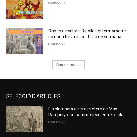
08/08/2026
Onada de calor a Ripollet: el termòmetre
no dona treva aquest cap de setmana
07/08/2026
Veure'n més
SELECCIÓ D'ARTICLES
Els plataners de la carretera de Mas
Rampinyo: un patrimoni viu entre pobles
09/08/2026