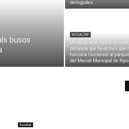
detingudes
ACTUALITAT
 als busos
Un usuari amb cadira de rode
a
denuncia que fa un mes que 
funciona l’ascensor al pàrqui
del Mercat Municipal de Ripol
Societat