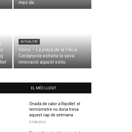
mes de...
ACTUALITAT
s
no
Veïns – La plaça de la Pau a
ng
Cerdanyola estrena la seva
let
renovació aquest estiu
EL MÉS LLEGIT
Onada de calor a Ripollet: el
termòmetre no dona treva
aquest cap de setmana
07/08/2026