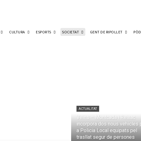
CULTURA
ESPORTS
SOCIETAT
GENT DE RIPOLLET
PÒD
ACTUALITAT
Veïns – Montcada i Reixac
incorpora dos nous vehicles 
a Policia Local equipats pel
trasllat segur de persones