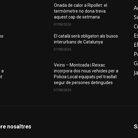
Onada de calor a Ripollet: el
A
termòmetre no dona treva
S
aquest cap de setmana
07/08/2026
C
E
os
El català serà obligatori als busos
interurbans de Catalunya
E
07/08/2026
P
G
Veïns – Montcada i Reixac
 a
incorpora dos nous vehicles per a
J
at
Policia Local equipats pel trasllat
segur de persones detingudes
07/08/2026
re nosaltres
S