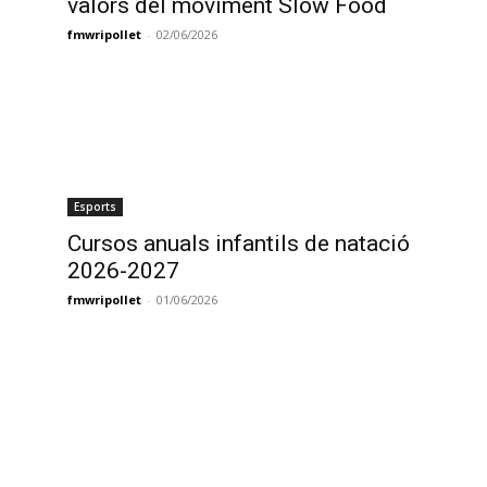
valors del moviment Slow Food
fmwripollet
-
02/06/2026
Esports
Cursos anuals infantils de natació
2026-2027
fmwripollet
-
01/06/2026