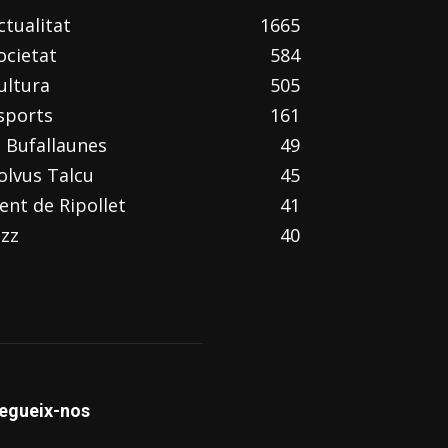
ctualitat
1665
ocietat
584
ultura
505
sports
161
l Bufallaunes
49
olvus Talcu
45
ent de Ripollet
41
azz
40
egueix-nos