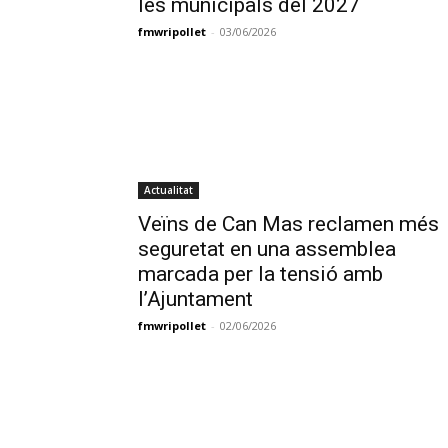
les municipals del 2027
fmwripollet
-
03/06/2026
Actualitat
Veïns de Can Mas reclamen més
seguretat en una assemblea
marcada per la tensió amb
l’Ajuntament
fmwripollet
-
02/06/2026