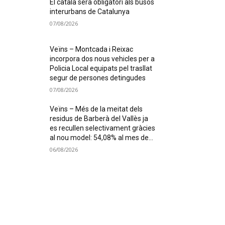
El català serà obligatori als busos
interurbans de Catalunya
07/08/2026
Veïns – Montcada i Reixac
incorpora dos nous vehicles per a
Policia Local equipats pel trasllat
segur de persones detingudes
07/08/2026
Veïns – Més de la meitat dels
residus de Barberà del Vallès ja
es recullen selectivament gràcies
al nou model: 54,08% al mes de...
06/08/2026