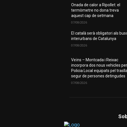
Onada de calor a Ripollet: el
termòmetre no dona treva
aquest cap de setmana
07/08/2026
El català serà obligatori als bus
interurbans de Catalunya
07/08/2026
Veïns – Montcada i Reixac
incorpora dos nous vehicles per
Policia Local equipats pel trasll
segur de persones detingudes
07/08/2026
Sob