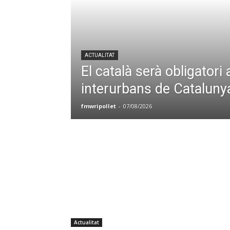
ACTUALITAT
El català serà obligatori
interurbans de Cataluny
fmwripollet
-
07/08/2026
Actualitat