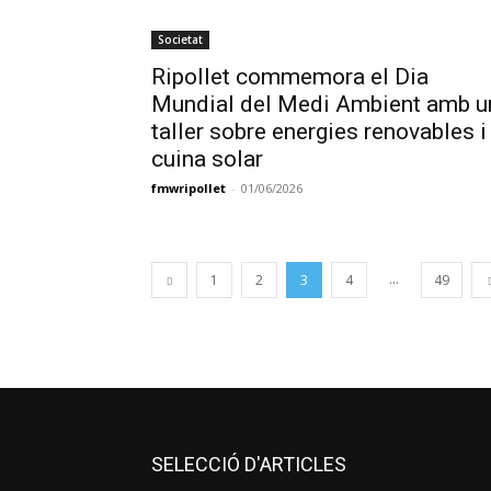
Societat
Ripollet commemora el Dia
Mundial del Medi Ambient amb u
taller sobre energies renovables i
cuina solar
fmwripollet
-
01/06/2026
...
1
2
3
4
49
SELECCIÓ D'ARTICLES