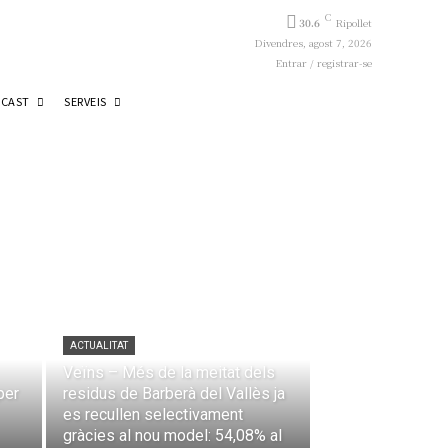
C
30.6
Ripollet
Divendres, agost 7, 2026
Entrar / registrar-se
CAST
SERVEIS
ACTUALITAT
Veïns – Més de la meitat dels
per
residus de Barberà del Vallès ja
es recullen selectivament
gràcies al nou model: 54,08% al