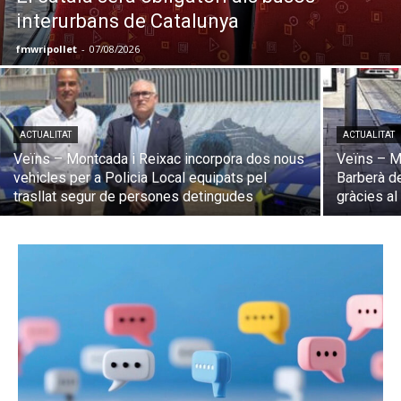
interurbans de Catalunya
fmwripollet
-
07/08/2026
ACTUALITAT
ACTUALITAT
Veïns – Montcada i Reixac incorpora dos nous
Veïns – M
vehicles per a Policia Local equipats pel
Barberà de
trasllat segur de persones detingudes
gràcies al