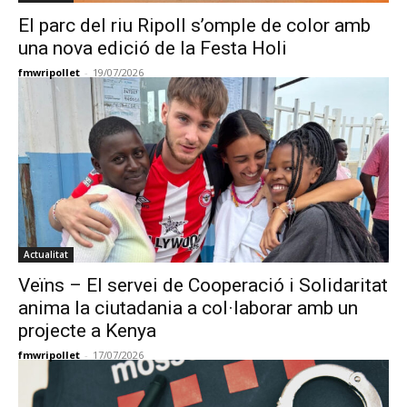
El parc del riu Ripoll s’omple de color amb
una nova edició de la Festa Holi
fmwripollet
-
19/07/2026
Actualitat
Veïns – El servei de Cooperació i Solidaritat
anima la ciutadania a col·laborar amb un
projecte a Kenya
fmwripollet
-
17/07/2026