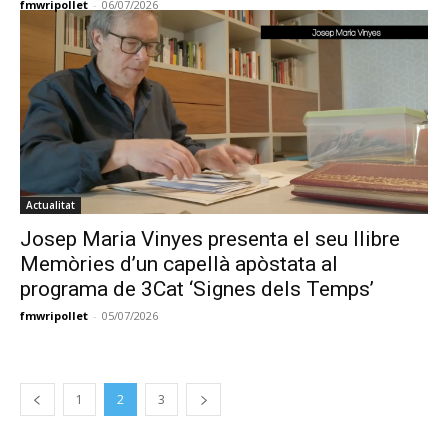
fmwripollet
-
06/07/2026
Actualitat
Josep Maria Vinyes presenta el seu llibre
Memòries d’un capellà apòstata al
programa de 3Cat ‘Signes dels Temps’
fmwripollet
-
05/07/2026
1
2
3