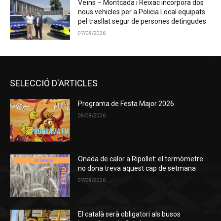
Veïns – Montcada i Reixac incorpora dos
nous vehicles per a Policia Local equipats
pel trasllat segur de persones detingudes
07/08/2026
SELECCIÓ D'ARTICLES
Programa de Festa Major 2026
08/08/2026
Onada de calor a Ripollet: el termòmetre
no dona treva aquest cap de setmana
07/08/2026
El català serà obligatori als busos