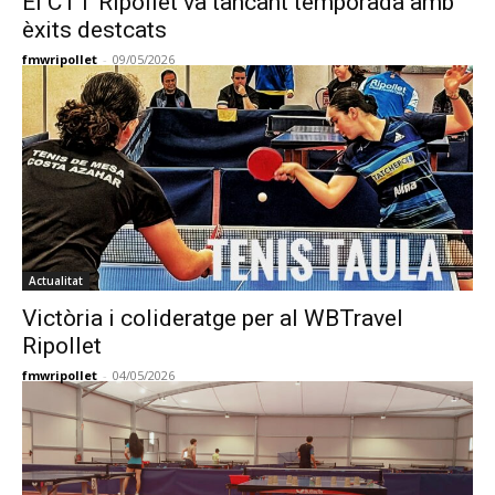
El CTT Ripollet va tancant temporada amb
èxits destcats
fmwripollet
-
09/05/2026
Actualitat
Victòria i colideratge per al WBTravel
Ripollet
fmwripollet
-
04/05/2026