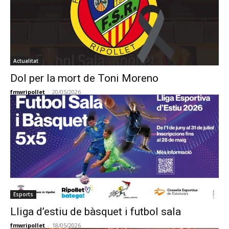
Actualitat
Dol per la mort de Toni Moreno
fmwripollet
-
20/05/2026
Esports
Lliga d’estiu de bàsquet i futbol sala
fmwripollet
-
18/05/2026