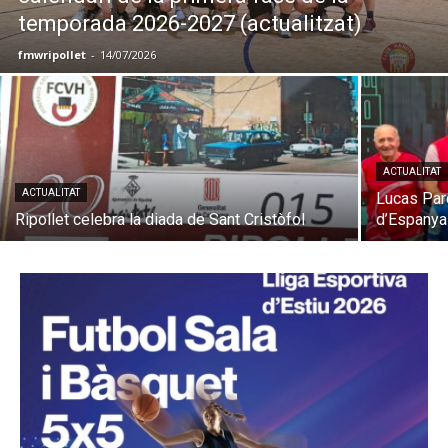
temporada 2026-2027 (actualitzat)
fmwripollet
-
14/07/2026
ACTUALITAT
ACTUALITAT
Lucas Pard
Ripollet celebra la diada de Sant Cristòfol
d’Espanya