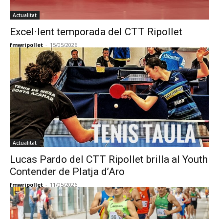
Actualitat
Excel·lent temporada del CTT Ripollet
fmwripollet
-
15/05/2026
Actualitat
Lucas Pardo del CTT Ripollet brilla al Youth
Contender de Platja d’Aro
fmwripollet
-
11/05/2026