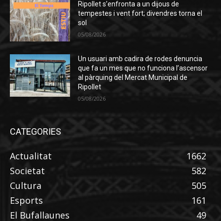
Ripollet s’enfronta a un dijous de
tempestes i vent fort; divendres torna el
sol
05/08/2026
Un usuari amb cadira de rodes denuncia
que fa un mes que no funciona l’ascensor
al pàrquing del Mercat Municipal de
Ripollet
05/08/2026
CATEGORIES
Actualitat
1662
Societat
582
Cultura
505
Esports
161
El Bufallaunes
49