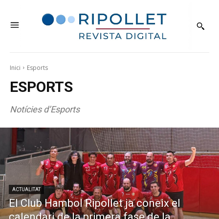
Inici
Esports
ESPORTS
Notícies d’Esports
ACTUALITAT
El Club Hambol Ripollet ja coneix el
calendari de la primera fase de la