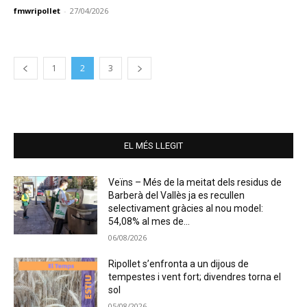
fmwripollet
-
27/04/2026
1
2
3
EL MÉS LLEGIT
Veïns – Més de la meitat dels residus de
Barberà del Vallès ja es recullen
selectivament gràcies al nou model:
54,08% al mes de...
06/08/2026
Ripollet s’enfronta a un dijous de
tempestes i vent fort; divendres torna el
sol
05/08/2026