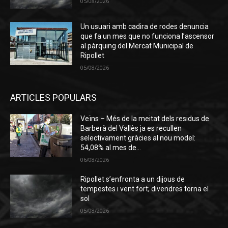
05/08/2026
Un usuari amb cadira de rodes denuncia
que fa un mes que no funciona l’ascensor
al pàrquing del Mercat Municipal de
Ripollet
05/08/2026
ARTICLES POPULARS
Veïns – Més de la meitat dels residus de
Barberà del Vallès ja es recullen
selectivament gràcies al nou model:
54,08% al mes de...
06/08/2026
Ripollet s’enfronta a un dijous de
tempestes i vent fort; divendres torna el
sol
05/08/2026