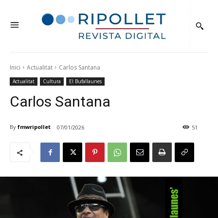
Inici
Actualitat
Carlos Santana
Actualitat
Cultura
El Bufallaunes
Carlos Santana
By
fmwripollet
07/01/2026
51