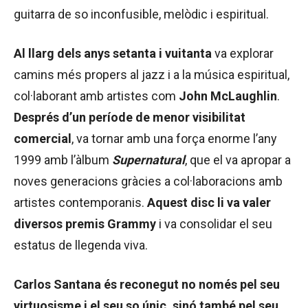
guitarra de so inconfusible, melòdic i espiritual.
Al llarg dels anys setanta i vuitanta
va explorar
camins més propers al jazz i a la música espiritual,
col·laborant amb artistes com
John McLaughlin
.
Després d’un període de menor visibilitat
comercial
, va tornar amb una força enorme l’any
1999 amb l’àlbum
Supernatural
, que el va apropar a
noves generacions gràcies a col·laboracions amb
artistes contemporanis.
Aquest disc li va valer
diversos premis Grammy
i va consolidar el seu
estatus de llegenda viva.
Carlos Santana és reconegut no només pel seu
virtuosisme i el seu so únic, sinó també pel seu