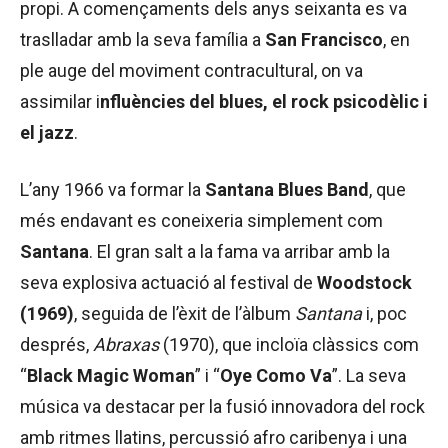
propi. A començaments dels anys seixanta es va
traslladar amb la seva família a
San Francisco
, en
ple auge del moviment contracultural, on va
assimilar i
nfluències del blues, el rock psicodèlic i
el jazz
.
L’any 1966 va formar la
Santana Blues Band
, que
més endavant es coneixeria simplement com
Santana
. El gran salt a la fama va arribar amb la
seva explosiva actuació al festival de
Woodstock
(1969)
, seguida de l’èxit de l’àlbum
Santana
i, poc
després,
Abraxas
(1970), que incloïa clàssics com
“
Black Magic Woman
” i “
Oye Como Va
”. La seva
música va destacar per la fusió innovadora del rock
amb ritmes llatins, percussió afro caribenya i una